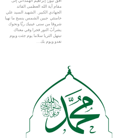
أفق نيوز| إبراهيم الهمداني إلى
مقام آية الله العظمى القائد
الجهادي الكبير.. الشهيد السيد علي
خامنئي جبين الشمس ينسج ما تهيا
شروقا من سنى عينيك ريَّا ونحوك
يشرأبُ النور فجرا وفي معناك
تبتهل الثريا سلاما يوم جئت ويوم
تغدو ويوم بك…