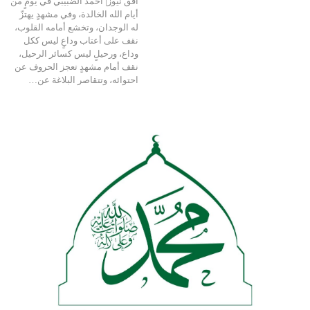
أفق نيوز| أحمد الضبيبي في يومٍ من
أيام الله الخالدة، وفي مشهدٍ يهتزّ
له الوجدان، وتخشع أمامه القلوب،
نقف على أعتاب وداعٍ ليس ككل
وداع، ورحيلٍ ليس كسائر الرحيل،
نقف أمام مشهدٍ تعجز الحروف عن
احتوائه، وتتقاصر البلاغة عن…