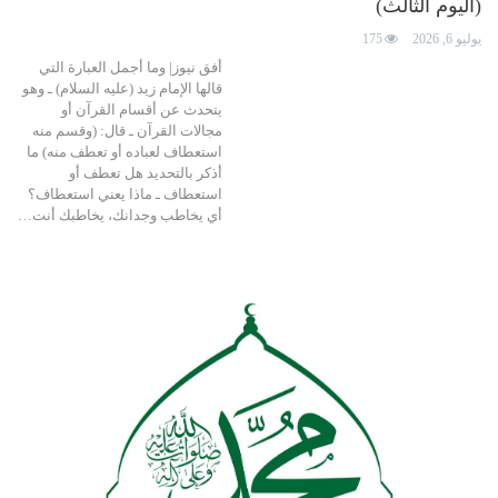
(اليوم الثالث)
يوليو 6, 2026
175
أفق نيوز| وما أجمل العبارة التي
قالها الإمام زيد (عليه السلام) ـ وهو
يتحدث عن أقسام القرآن أو
مجالات القرآن ـ قال: (وقسم منه
استعطاف لعباده أو تعطف منه) ما
أذكر بالتحديد هل تعطف أو
استعطاف ـ ماذا يعني استعطاف؟
أي يخاطب وجدانك، يخاطبك أنت…