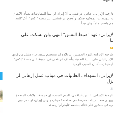
لخارجية الإيراني، عباس عراقتشي، أنّ إيران لن تبدأ المفاوضات بشأن الاتفاق
ت التهديدات الموجّهة ضدّها. وأوضح عراقتشي، عبر منصة "إكس"، أنّ "البند
الإيراني: عهد “ضبط النفس” انتهى ولن نسكت على
ا
6
لخارجية الإيرانية،اليوم الخميس،إن بلاده لم تستخدم سوى جزء ضئيل من قوتها
الإسرائيلي على البنية التحتية. وأضاف عراقجي في تدوينة على منصة "إكس"
 اليمنية (سبأ) ،أن السبب الوحيد…
الإيراني: استهداف الطالبات في ميناب عمل إرهابي لن
زل
3
لخارجية الإيراني، عباس عراقجي، اليوم السبت، إن جريمة الولايات المتحدة
لصهيوني ضد تلميذات مدرسة في محافظة ميناب جنوبي إيران، لن تمر دون
، في منشور على قناته بمنصة "تليجرام" رصدته…