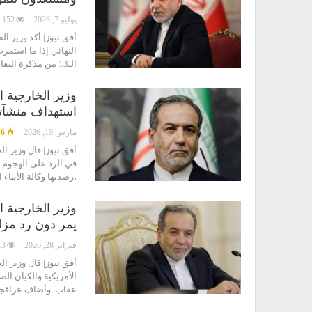
يوليو 7, 2026
152
أفق نيوز| أكد وزير ا
النهائي إذا ما استمر
الـ13 من مذكرة التفاهم واضح تماماً، ولن تبدأ…
وزير الخارجية 
استهداف منشآتن
مارس 19, 2026
16
أفق نيوز| قال وزير ا
في الرد على الهجوم 
،رصدتها وكالة الأنباء
وزير الخارجية 
يمر دون رد مزل
فبراير 28, 2026
13
أفق نيوز| قال وزير ا
الأمريكية والكيان ا
عقاب. وأضاف عراقجي