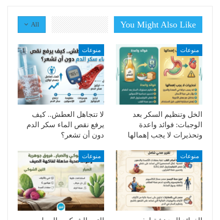
You Might Also Like
All
منوعات
منوعات
الخل وتنظيم السكر بعد
لا تتجاهل العطش.. كيف
الوجبات: فوائد واعدة
يرفع نقص الماء سكر الدم
وتحذيرات لا يجب إهمالها
دون أن تشعر؟
منوعات
منوعات