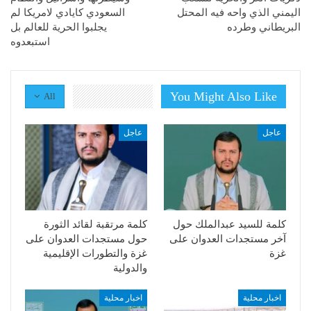
اليمني الذي واحه فيه المحتل
السعودي كايادي لامريكا لم
البريطاني وطرده
يجلبوا الحرية للعالم بل
استبعدوه
You Might Also Like
All
عاجل
عاجل
كلمة للسيد عبدالملك حول
كلمة مرتقبة لقائد الثورة
آخر مستجدات العدوان على
حول مستجدات العدوان على
غزة
غزة والتطورات الإقليمية
والدولية
اخبار محلية
اخبار محلية