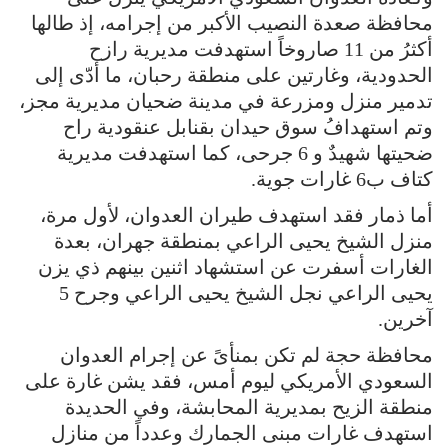
محافظة صعدة النصيب الأكبر من إجرامه، إذ طالها
أكثرُ من 11 صاروخاً استهدفت مديرية رازح
الحدودية، وغارتين على منطقة رحبان، ما أدّى إلى
تدمير منزل ومزرعة في مدينة ضحيان مديرية مجز،
وتم استهدافُ سوق حيدان بقنابل عنقودية راح
ضحيتها شهيدٌ و 6 جرحى، كما استهدفت مديرية
كتاف ب6 غارات جوية.
أما ذمار فقد استهدف طيران العدوان، لأول مرة،
منزل الشيخ يحيى الراعي بمنطقة جهران، بعدة
الغارات أسفرت عن استشهاد اثنين بينهم ذي يزن
يحيى الراعي نجل الشيخ يحيى الراعي وجرح 5
آخرين.
محافظة حجة لم تكن بمنأىً عن إجرام العدوان
السعودي الأمريكي ليوم أمس، فقد يشن غارة على
منطقة الزيح بمديرية المحابشة، وفي الحديدة
استهدف غارات مبنى الجمارك وعدداً من منازل