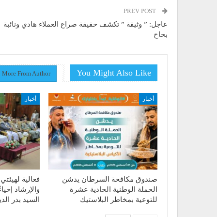
PREV POST
عاجل: ” وثيقة ” تكشف حقيقة صراع العملاء هادي ونائبة
بحاح
You Might Also Like
More From Author
أخبار
أخبار
صندوق مكافحة السرطان يدشن
فعالية لهيئتي 
الحملة الوطنية الحادية عشرة
والإرشاد إحياء
للتوعية بمخاطر البلاستيك
السيد بدر ال