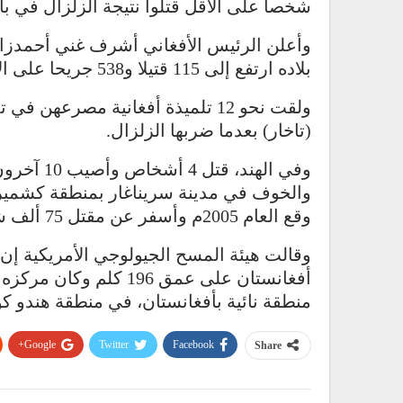
شخصاً على الأقل قتلوا نتيجة الزلزال في باكستان،
وأعلن الرئيس الأفغاني أشرف غني أحمدزاي ا
بلاده ارتفع إلى 115 قتيلا و538 جريحا على الأقل.
ولقت نحو 12 تلميذة أفغانية مصرع
(تاخار) بعدما ضربها الزلزال.
وفي الهند،
والخوف في مدينة سريناغار بمنطقة كشمير ال
وقع العام 2005م وأسفر عن مقتل 75 ألف شخص.
منطقة نائية بأفغانستان، في منطقة هندو كو
Google+
Twitter
Facebook
Share