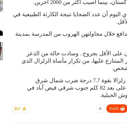
 بينما أصيب أكثر من 2000 آخرين.
ليوم أن عدد الضحايا نتيجة الكارثة الطبيعية في
هن في تدافع خلال محاولتهن الهروب من المدرسة بمدينة
 قتل 4 أشخاص وأصيب 10 آخرون على الأقل بجروح.. وسادت حالة من الذعر
متنازع عليها، من تكرار مأساة الزلزال الذي
وقالت هيئة المسح الجيولوجي الأمريكية إن زلزالا بقوة 7.7 درجة ضرب شمال شرق
أفغانستان على عمق 196 كلم وكان مركزه على بعد 82 كلم جنوب شرقي فيض آباد في
ش الجبلية.
ReddIt
627