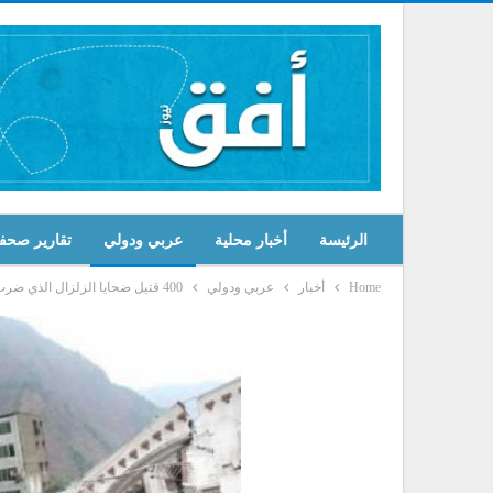
الرئيسة
أخبار محلية
عربي ودولي
تقارير صحف
Home
أخبار
عربي ودولي
400 قتيل ضحايا الزلزال الذي ضرب باكستان وأفغانستان