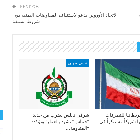
NEXT POST
الإتحاد الأوروبي يدعو لاستئناف المفاوضات اليمنية دون
شروط مسبقة
عربي ودولي
ريطانيا للتصرفات
شرقي نابلس يضرب من جديد..
ا شريكاً مستنكراً في
“حماس” تشيد بالعملية وتؤكد:
“المقاومة…