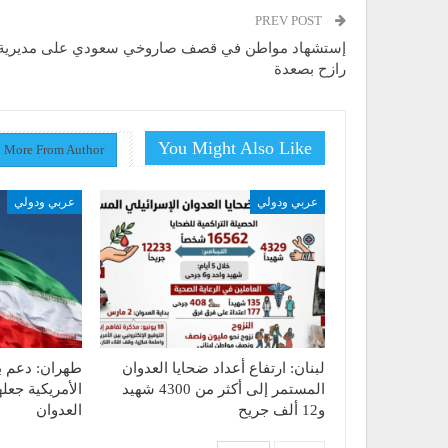
PREV POST
إستشهاد مواطن في قصف صاروخي سعودي على مديرية
رازح بصعدة
You Might Also Like
More From Author
عربي ودولي
عربي ودولي
لبنان: ارتفاع أعداد ضحايا العدوان
طهران: دعم ب
المستمر إلى أكثر من 4300 شهيد
الأمريكية جعله
و12 ألف جريح
العدوان