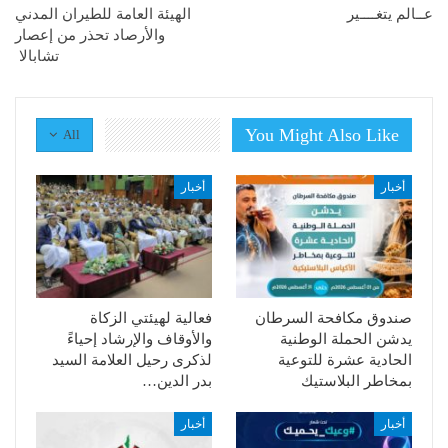
عــالم يتغــــير
الهيئة العامة للطيران المدني
والأرصاد تحذر من إعصار
تشابالا
You Might Also Like
All
أخبار
أخبار
صندوق مكافحة السرطان
فعالية لهيئتي الزكاة
يدشن الحملة الوطنية
والأوقاف والإرشاد إحياءً
الحادية عشرة للتوعية
لذكرى رحيل العلامة السيد
بمخاطر البلاستيك
بدر الدين…
أخبار
أخبار