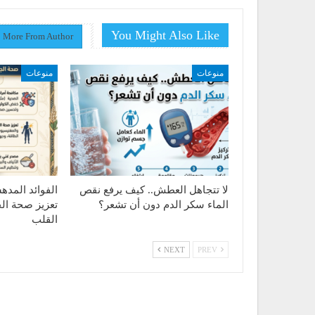
You Might Also Like
More From Author
منوعات
منوعات
لا تتجاهل العطش.. كيف يرفع نقص
الفوائد المد
الماء سكر الدم دون أن تشعر؟
تعزيز صحة ال
القلب
NEXT
PREV