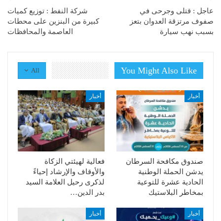
عاجل : قتلى وجرحى في
شركة النفط : توزيع كميات
صفوف مرتزقة العدوان بتعز
كبيرة من البنزين على محطات
بسبب نهب سيارة
العاصمة والمحافظات
You Might Also Like
All
أخبار
أخبار
صندوق مكافحة السرطان
فعالية لهيئتي الزكاة
يدشن الحملة الوطنية
والأوقاف والإرشاد إحياءً
الحادية عشرة للتوعية
لذكرى رحيل العلامة السيد
بمخاطر البلاستيك
بدر الدين…
أخبار
أخبار