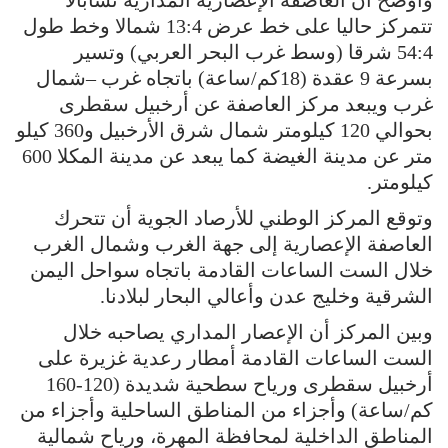
وأوضح أن العاصفة الإعصارية المدارية تشابالا
تتمركز حاليا على خط عرض 13:4 شمالا وخط طول
54:4 شرقا (وسط غرب البحر العربي) وتسير
بسرعة 9 عقدة (18كم/ساعة) باتجاه غرب –شمال
غرب ويبعد مركز العاصفة عن أرخبيل سقطرى
بحوالي 120 كيلومتر شمال شرق الأرخبيل و360 كيلو
متر عن مدينة الغيضة كما يبعد عن مدينة المكلا 600
كيلومتر.
وتوقع المركز الوطني للأرصاد الجوية أن تتحرك
العاصفة الإعصارية إلى جهة الغرب وشمال الغرب
خلال الست الساعات القادمة باتجاه سواحل اليمن
الشرقية وخليج عدن وأعالي البحار لبلادنا.
وبين المركز أن الإعصار المداري يصاحبه خلال
الست الساعات القادمة أمطار رعدية غزيرة على
أرخبيل سقطرى ورياح سطحية شديدة (120-160
كم/ساعة) وأجزاء من المناطق الساحلية وأجزاء من
المناطق الداخلية لمحافظة المهرة، ورياح شمالية