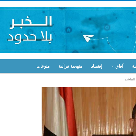
ية
آفاق
إقتصاد
منهجية قرآنية
منوعات
 الغاشم