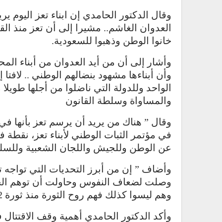
وقال الدكتور الحامدي إن ابناء تعز اليوم 
العدوان الغاشم.. مشيرا إلى أن تعز منذ ا
خانوا الوطن وذهبوا للسعودية.
وأشار إلى أن من أيد العدوان من أبناء المح
وأن أبناءها مشهود بنضالهم الوطني .. لافتا
الواحد وللدولة التي ناضلوا من أجلها طويلا
والمساواة وسلطة القانون
وقال ” هناك من يريد أن يرسم تعز بأنها ف
في مؤتمر الثبات الوطني لأبناء تعز، نقطة في
عن الوطن وللجيش واللجان الشعبية وللسلم 
وأضاف ” إن من أبرز التحديات التي تواجه 
وصلت لضعاف النفوس وحاولت أن توهم الجميع 
وهم ليسوا كذلك فهم روح الثورة منذ ثورة 62 و14 اكتوبر وفي مقدمة الصفوف”.
وأكد الدكتور الحامدي أهمية وقف الاقتتال