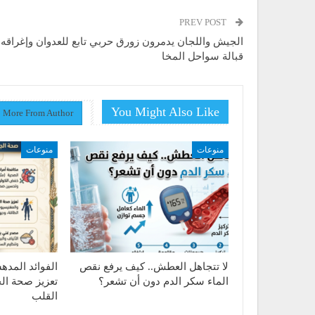
PREV POST
الجيش واللجان يدمرون زورق حربي تابع للعدوان وإغراقه
قبالة سواحل المخا
You Might Also Like
More From Author
منوعات
منوعات
لا تتجاهل العطش.. كيف يرفع نقص
الفوائد المد
الماء سكر الدم دون أن تشعر؟
تعزيز صحة ال
القلب