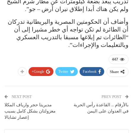
تدريب يبعد بضعة كيلومترات عن مطار شرم الشيخ
ولم يكن هناك أبدا إطلاق نيران أرض – جو”.
وأضاف أن الحكومتين المصرية والبريطانية تدركان
أن الطائرة لم تكن تواجه أي خطر مشيرا إلى أن
“الطائرات تم إبلاغها مسبقا بالتدريب العسكري
وبالتعليمات والإجراءات”.
447
Google+
Twitter
Facebook
Share
NEXT POST
PREV POST
بالأرقام .. القاعدة رأس الحربة
مديريتا حجر وارياف المكلا
في العدوان على اليمن
معزولتان بشكل كامل بسبب
إعصار تشابالا