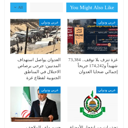
You Might Also Like
All
عربي ودولي
عربي ودولي
غزة تنزف بلا توقف.. 73,384
العدوان يواصل استهداف
شهيداً و174,242 جريحاً
المدنيين: جرحى برصاص
إجمالي ضحايا العدوان
الاحتلال في المناطق
الجنوبية لقطاع غزة
عربي ودولي
عربي ودولي
تحذيرات من انفجار الأوضاع..
حسم ملف الملاحة بـ