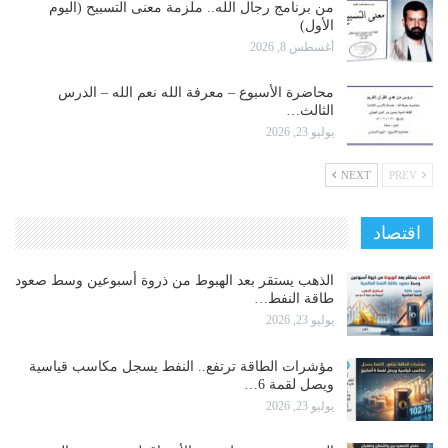
من برنامج رجال الله.. ملزمة معنى التسبيح (اليوم
الأول)
أغسطس 8, 2026
محاضرة الأسبوع – معرفة الله نعم الله – الدرس
الثالث…
يوليو 23, 2026
NEXT
PREV
اقتصاد
الذهب يستقر بعد الهبوط من ذروة أسبوعين وسط صعود
طاقة النفط…
يوليو 23, 2026
مؤشرات الطاقة ترتفع.. النفط يسجل مكاسب قياسية
ويصل لقمة 6…
يوليو 23, 2026