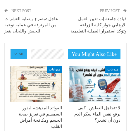
NEXT POST
PREV POST
قيادة جامعة إب تدين العمل
عاجل :مصرع وإصابة العشرات
الارهابي جوار كلية الزراعة
من المرتزقة في عملية نوعية
وتؤكد استمرار العملية التعليمية
للجيش واللجان بتعز
You Might Also Like
All
منوعات
منوعات
لا تتجاهل العطش.. كيف
الفوائد المدهشة لبذور
يرفع نقص الماء سكر الدم
السمسم في تعزيز صحة
دون أن تشعر؟
الجسم ومكافحة أمراض
القلب