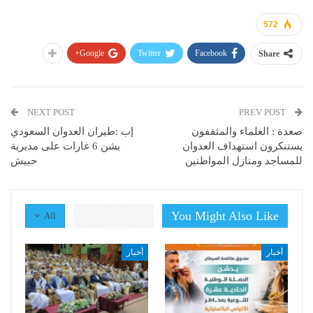
572
Google+
Twitter
Facebook
Share
NEXT POST
PREV POST
صعدة : العلماء والمثقفون
إب :طيران العدوان السعودي
يستنكرون استهداف العدوان
يشن 6 غارات على مديرية
للمساجد ومنازل المواطنين
حبيش
You Might Also Like
All
أخبار
أخبار