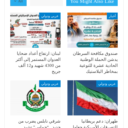
You Might Also Like
All
أخبار
عربي ودولي
صندوق مكافحة السرطان
لبنان: ارتفاع أعداد ضحايا
يدشن الحملة الوطنية
العدوان المستمر إلى أكثر
الحادية عشرة للتوعية
من 4300 شهيد و12 ألف
بمخاطر البلاستيك
جريح
عربي ودولي
عربي ودولي
طهران: دعم بريطانيا
شرقي نابلس يضرب من
للتصرفات الأمريكية جعلها
جديد.. “حماس” تشيد