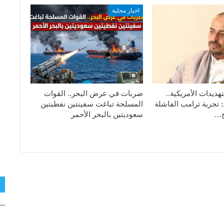
اخبار محلية
هديدات الأمريكية..
ضربات في عرض البحر.. القوات
: تجربة ترامب الفاشلة
المسلحة تباغت سفينتين نفطيتين
تج…
سعوديتين بالبحر الأحمر