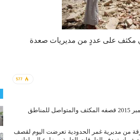
مكثف على عددٍ من مديريات صعدة
577
واصل العدو السعودي اليوم السبت 21 نوفمبر 2015 قصفه المكثف والمتواصل للمناطق
ة من مديرية غمر الحدودية تعرضت اليوم لقصف
صف استهدف الطرقات العامة ومزارع المواطنين