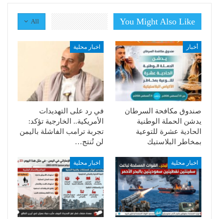
You Might Also Like
All
أخبار
اخبار محلية
صندوق مكافحة السرطان
في رد على التهديدات
يدشن الحملة الوطنية
الأمريكية.. الخارجية تؤكد:
الحادية عشرة للتوعية
تجربة ترامب الفاشلة باليمن
بمخاطر البلاستيك
لن تُنتج…
اخبار محلية
اخبار محلية