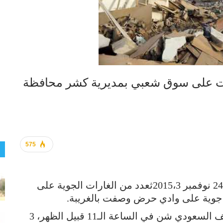
ت على سوق شعبي بمديرية كشر محافظة
575
شن طيران العدوان السعودي اليوم الثلاثاء 24 نوفمبر 2015،3ثعدد من الغارات الجوية على
وأوضح مصدر أمني بالمديرية طيران التحالف السعودي شن في الساعة الـ11 قبيل الظهر، 3