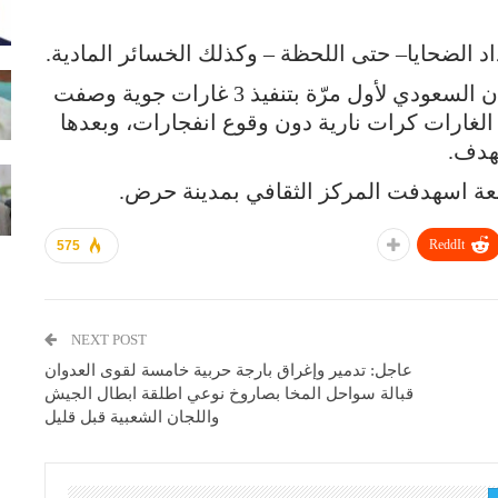
اد الضحايا– حتى اللحظة – وكذلك الخسائر المادية.
ومساء الاثنين 23 نوفمبر، قام طيران العدوان السعودي لأول مرّة بتنفيذ 3 غارات جوية وصفت
لغارات كرات نارية دون وقوع انفجارات، وبعدها
هدف.
عة اسهدفت المركز الثقافي بمدينة حرض.
ReddIt
575
NEXT POST
عاجل: تدمير وإغراق بارجة حربية خامسة لقوى العدوان
قبالة سواحل المخا بصاروخ نوعي اطلقة ابطال الجيش
واللجان الشعبية قبل قليل