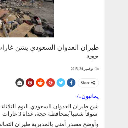
طيران العدوان السعودي يشن غارا
حجة
On
نوفمبر 24, 2015
Share
يمانيون../
سوقاً شعبيا ًبمحافظة حجة، غداة 3 غارات جوية على وادي حرض وصفت بالغريبة.