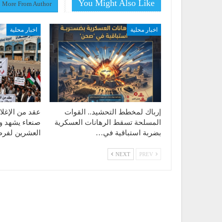
You Might Also Like
More From Author
اخبار محلية
اخبار محلية
إرباك لمخطط التحشيد.. القوات
عقد من الإغلا
المسلحة تسقط الرهانات العسكرية
صنعاء يشهد 
بضربة استباقية في…
العشرين لفر
NEXT
PREV