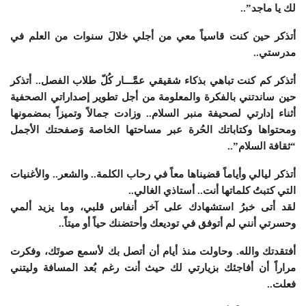
لك يا ماجد”..
أتذكر حين كنت قاسياً معي من أجلي خلالَ سنوات من العلم في
مدرستي..
أتذكر كم كنت تباهي بذكاء شقيقي عمَّـــار كُلّ طلاب الفصل..
أتذكر
حين ساندتني بالفكرة والمعلومة من أجل تطوير إصداراتي الصحفية
أثناء إدارتي لصحيفة منبر السلام.. وزادت جمالاً وتميزاً بمضمونها
ومحتواها وكتاباتك الحُرة عبر مساحتها الخاصة وَصفحتك الأجمل
“ثقافة السلام”..
أتذكر ليالي وأياماً قضيناها معاً في رحاب الكلمة.. والشعر.. والأغنيات
التي كتبتُ كلماتها أنت.. أستاذي الغالي..
لقد أتى خبرُ استشهادك على آخر أنفاس قلبي، وما يزيد ألمي
وحسرتي أنني لم أتوفق في توديعك وأحتضنك حياً أو ميتاً..
أفتقدتك والله. وحاولت منذ أيام أن أتصل بك لأسمع صوتَك، وفكرت
مراراً أن أفاجئك بزيارتي لك حيث أنت رغم بُعد المسافة وليتني
فعلت..