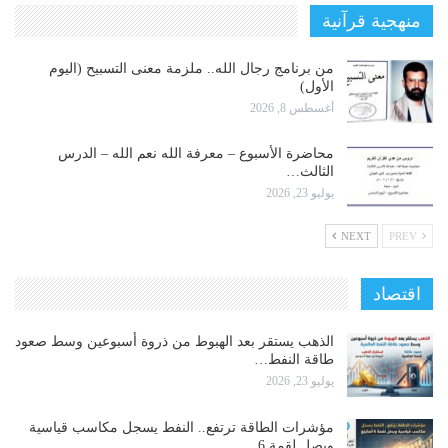
منهجية قرآنية
من برنامج رجال الله.. ملزمة معنى التسبيح (اليوم
الأول)
أغسطس 8, 2026
محاضرة الأسبوع – معرفة الله نعم الله – الدرس
الثالث…
يوليو 23, 2026
NEXT
PREV
اقتصاد
الذهب يستقر بعد الهبوط من ذروة أسبوعين وسط صعود
طاقة النفط…
يوليو 23, 2026
مؤشرات الطاقة ترتفع.. النفط يسجل مكاسب قياسية
ويصل لقمة 6…