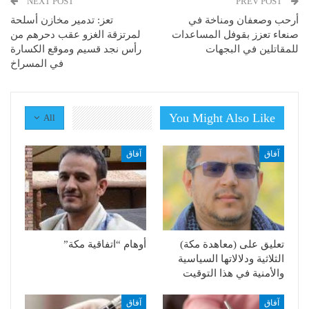
NEXT POST
PREV POST
أرحب وصعفان ومناخة في
تعز: تدمير مخازن أسلحة
صنعاء تعزز بقوفل المساعدات
لمرتزقة الغزو عقب دحرهم من
للمقاتلين في البجهات
رأس نجد قسيم وموقع الكسارة
في المسراخ
You Might Also Like
All
آفاق
آفاق
تعليق على (معاهدة مكة)
أوهام “اتفاقية مكة”
الثلاثية ودلالاتها السياسية
والأمنية في هذا التوقيت
آفاق
آفاق