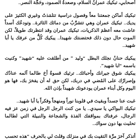
أصحابي، تبكيك عمرانُ السلام، وصعدةُ الصمود، وحَجَّة النصر..
تبكيك أماكن جمعتنا معاً وفصول دراسية تتلمَذتُ وغيري الكثيرَ على
يد
يك.. تبكيك عمران وهي تتشرَّبُ من دمائك الثائرة.. وتودعُك أسداً
عاشت معه أعظمَ الذكريات، تبكيك عمران وقد انتظرتك طويلاً، لكن
الموت حال دون ذلك فحتضنتك شهيدا..
يبكيك كُلُّ من عرفك يا أبا
شهيد..
يبكيك حنانُ نجلك البطل “وليد ” من أطلقت عليه “شهيد” وكنيت
باسمه “ابا شهيد”.
يبكيك شوق جيرانك وأحبائك.. ترثيك قسوةُ أخ طالما آلمه عنادُك
وإصرارُك على المُضي في دربك، لكن حق له أن يفخرَ بك، فها هو
اليوم وكل أبناء عمران يودعونك شهيداً بإذن الله.
غبت عنا جسداً وبقيتَ في قلوبنا نوراً ومنهجاً وفكراً يا أبا شهيد..
تبكيك البواكي يا سيدي.. يا من كنت الرجل الرجل في زمن عز فيه
الرجال، عرفناك بمواقفك الفذة والشجاعة والنبيلة التي لطالما
تحليت بها دون سواك..
أتذكر آخرَ مرَّة التقيت بك في منزلك وقلتَ لي بالحرف “هذه تحسب