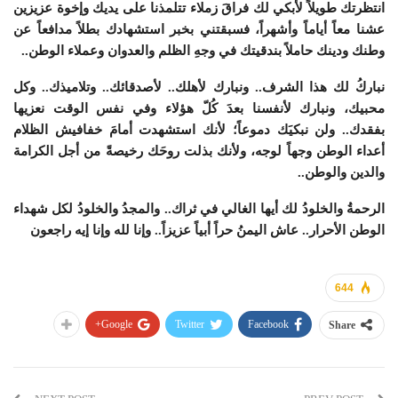
انتظرتك طويلاً لأبكي لك فراقَ زملاء تتلمذنا على يديك وإخوة عزيزين
عشنا معاً أياماً وأشهراً، فسبقتني بخبر استشهادك بطلاً مدافعاً عن
وطنك ودينك حاملاً بندقيتك في وجهِ الظلم والعدوان وعملاء الوطن..
نباركُ لك هذا الشرف.. ونبارك لأهلك.. لأصدقائك.. وتلاميذك.. وكل
محبيك، ونبارك لأنفسنا بعدَ كُلّ هؤلاء وفي نفس الوقت نعزيها
بفقدك.. ولن نبكيَك دموعاً؛ لأنك استشهدت أمامَ خفافيش الظلام
أعداء الوطن وجهاً لوجه، ولأنك بذلت روحَك رخيصةً من أجل الكرامة
والدين والوطن..
الرحمةُ والخلودُ لك أيها الغالي في ثراك.. والمجدُ والخلودُ لكل شهداء
الوطن الأحرار.. عاش اليمنُ حراً أبياً عزيزاً.. وإنا لله وإنا إيه راجعون
644
Google+
Twitter
Facebook
Share