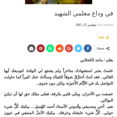
في وداع معلمي الشهيد
Last updated
نوفمبر 25, 2015
644
Share
بقلم / ماجد الكحلاني
علمتُ بخبر استشهادك متاخراً ولم يشفع لي الوقتُ لتوديعك أيها
الغالي.. فقد كنتُ أحترَّقُ شوقاً للقياك وسألتُ عنك كثيراً كما حاولت
التواصل بك في الأيَّام الأَخيرَة، ولكن دون جدوى..
عصفت بي الأحزان، وبكى قلبي بحُرقة، فعلى مثلك حق لها أن تبكيَ
البواكي.
نعم.. أخي وصديقي وقُدوتي الأستاذ أحمد الهُميل… يبكيك كُلُّ شيء
حولي.. كُلُّ شيء عايشك وعرفك.. يبكيك الأملُ المتبقي في عيون