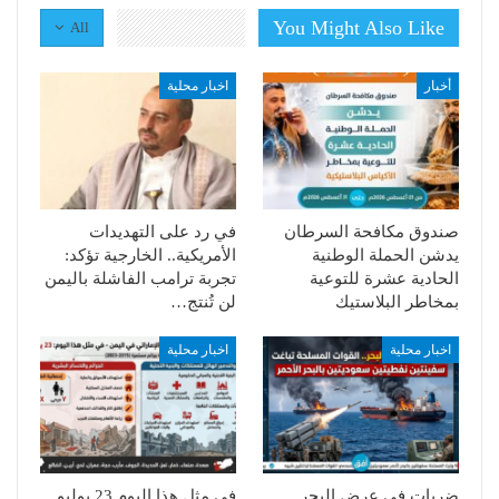
You Might Also Like
All
أخبار
اخبار محلية
صندوق مكافحة السرطان
في رد على التهديدات
يدشن الحملة الوطنية
الأمريكية.. الخارجية تؤكد:
الحادية عشرة للتوعية
تجربة ترامب الفاشلة باليمن
بمخاطر البلاستيك
لن تُنتج…
اخبار محلية
اخبار محلية
ضربات في عرض البحر..
في مثل هذا اليوم 23 يوليو