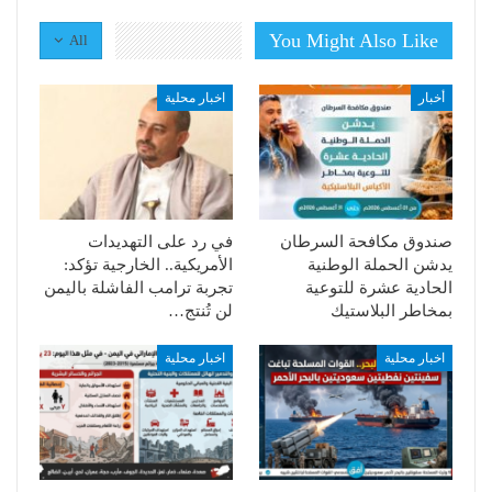
You Might Also Like
All
أخبار
اخبار محلية
صندوق مكافحة السرطان
في رد على التهديدات
يدشن الحملة الوطنية
الأمريكية.. الخارجية تؤكد:
الحادية عشرة للتوعية
تجربة ترامب الفاشلة باليمن
بمخاطر البلاستيك
لن تُنتج…
اخبار محلية
اخبار محلية