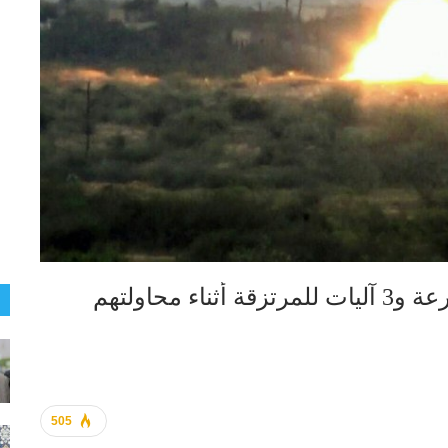
الجيش واللجان الشعبية يدمرون مدرعة و3 آليات للمرتزقة أثناء محاولتهم
505