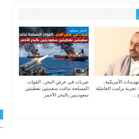
اخبار محلية
هديدات الأمريكية..
ضربات في عرض البحر.. القوات
: تجربة ترامب الفاشلة
المسلحة تباغت سفينتين نفطيتين
تج…
سعوديتين بالبحر الأحمر