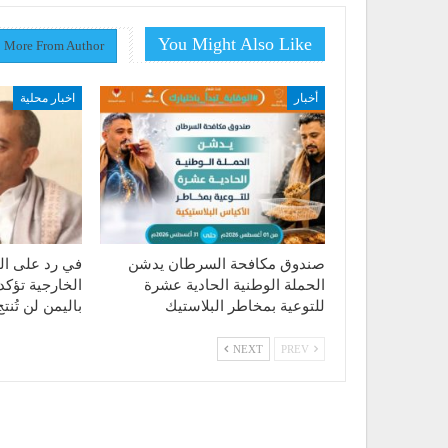
You Might Also Like
More From Author
أخبار
اخبار محلية
صندوق مكافحة السرطان يدشن
في رد على الت
الحملة الوطنية الحادية عشرة
الخارجية تؤكد
للتوعية بمخاطر البلاستيك
باليمن لن تُن
NEXT
PREV