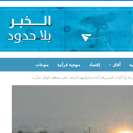
ية
آفاق
إقتصاد
منهجية قرآنية
منوعات
ة كوفل بمأرب