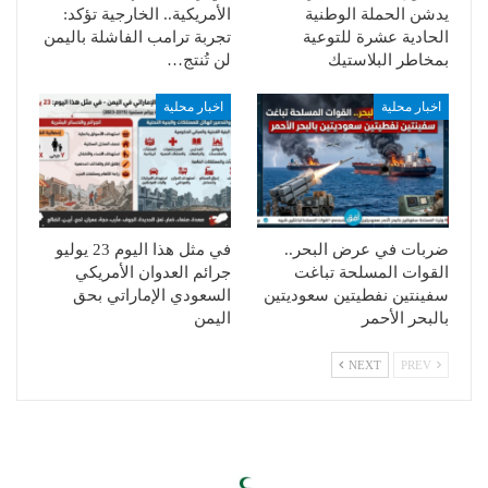
يدشن الحملة الوطنية
الأمريكية.. الخارجية تؤكد:
الحادية عشرة للتوعية
تجربة ترامب الفاشلة باليمن
بمخاطر البلاستيك
لن تُنتج…
اخبار محلية
اخبار محلية
ضربات في عرض البحر..
في مثل هذا اليوم 23 يوليو
القوات المسلحة تباغت
جرائم العدوان الأمريكي
سفينتين نفطيتين سعوديتين
السعودي الإماراتي بحق
بالبحر الأحمر
اليمن
NEXT
PREV