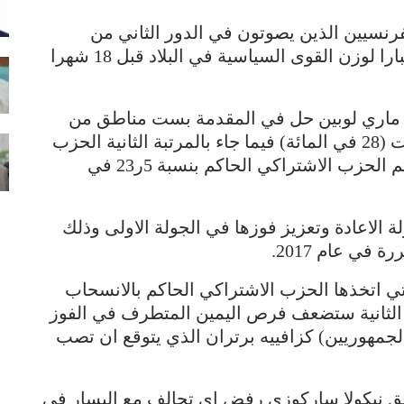
لفرنسيين الذين يصوتون في الدور الثاني من
الانتخابات المحلية، ويشكل هذا الاقتراع اختبارا لوزن القوى السياسية في البلاد قبل 18 شهرا
ة ماري لوبين حل في المقدمة بست مناطق من
اصل 13 وحصل على اعلى نسبة من الاصوات (28 في المائة) فيما جاء بالمرتبة الثانية الحزب
اليميني (الجمهوريون) بنسبة 27 في المائة ثم الحزب الاشتراكي الحاكم بنسبة 5ر23 في
 الاعادة وتعزيز فوزها في الجولة الاولى وذلك
في عام 2017.
ي اتخذها الحزب الاشتراكي الحاكم بالانسحاب
 الثانية ستضعف فرص اليمين المتطرف في الفوز
جمهوريين) كزافييه برتران الذي يتوقع ان تصب
ابق نيكولا ساركوزي رفض اي تحالف مع اليسار في