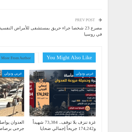
PREV POST
مصرع 23 شخصا جراء حريق بمستشفى للأمراض النفسية
في روسيا
You Might Also Like
More From Author
عربي ودولي
عربي ودولي
غزة تنزف بلا توقف.. 73,384 شهيداً
العدوان يواصل
و174,242 جريحاً إجمالي ضحايا
جرحى برصاص 