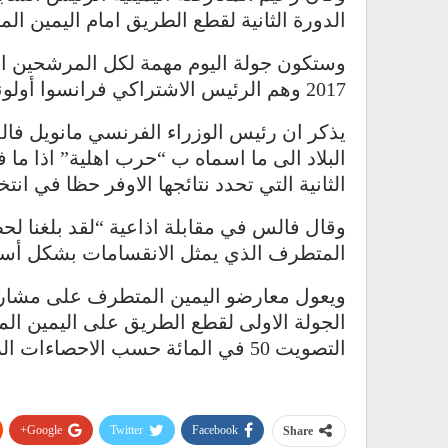
الدورة الثانية لقطع الطريق امام اليمين ال
وستكون جولة اليوم مهمة لكل المرشحين الثل
2017 وهم الرئيس الاشتراكي فرانسوا أولوند والرئيس السابق ساركوزي ومارين لوبن.
يذكر ان رئيس الوزراء الفرنسي مانويل ف
البلاد الى ما اسماه ب “حرب اهلية” اذا ما
الثانية التي تحدد نتائجها الاوفر حظا في انتخ
وقال فالس في مقابلة اذاعية “لقد بلغنا لحظ
المتطرف الذي يمثل الانقسامات بشكل أسا
ويعول معارضو اليمين المتطرف على مشاركة
الجولة الاولى لقطع الطريق على اليمين ال
التصويت 50 في المائة حسب الاحصاءات الرسمية.
Google+
Twitter
Facebook
Share