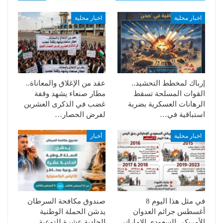
اخبار محلية
اخبار محلية
إرباك لمخطط التحشيد..
عقد من الإغلاق والمعاناة..
القوات المسلحة تسقط
مطار صنعاء يشهد وقفة
الرهانات العسكرية بضربة
غضب في الذكرى العشرين
استباقية في…
لفرض الحصار…
اخبار محلية
أخبار
في مثل هذا اليوم 8
صندوق مكافحة السرطان
أغسطس جرائم العدوان
يدشن الحملة الوطنية
الأمريكي السعودي الإماراتي
الحادية عشرة للتوعية