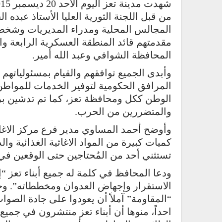
من قبل اللجنة الثورية العليا الأستاذ عبد
المجالس المحلية ومدراء المديريات وشخص
المحافظة الشوافي وعبد الله أمير.
وأبدى الجميع توافقهم والقيام بمسئولياتهم 
المرافق الحكومية لتوفير الخدمات للمواط
الوطن ككل ومحافظة تعز، كما تم تدشين برن
والمتضررين من الحرب.
وأوضح أحمد المساوي مدير فرع مركز الاغاث
كميات كبيرة من المواد الاغاثية الغذائية وال
تستثني أحد من المُحتاجين حتى الوقعين ف
ودعا المحافظ في كلمة له جميع أبناء تعز “
الاستقرار وإجهاض العدوان ومخططاته”. وخ
“المقاومة” آملاً أن يعودوا على جادة الص
احداً، منوها أن أبناء تعز منتشرون في جميع