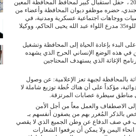
شهدت مدينة تعز اليوم الأحد 20 ديسمبر 2015 ، حفل استقبال كبير لمحافظ المحافظة المعين
ه الجندي، حضره موظفو ديوان المحافظة وأعضاء من
يات ووجاهات اجتماعية عسكرية ومدنية، في
مقدمتهم قائد المنطقة العسكرية الرابعة واللوء35 مدرع اللواء عبد الله يحيى الحاكم، ووكيلا
على البدء بإعادة الحياة إلى المحافظة وتشغيل
ن في هذه الوضع الإنساني الحرج الذي يشهده
امج الإغاثة الذي يستهدف المحتاجين
ة بالمحافظة لجبهة تعز الإعلامية: عن وصول
دوائية، مؤكداً على أن هناك خُطة توزيع شاملة لا
ي مناطق سيطرة عصابات المرتزقة.
إلى الاصطفاف والعمل معاً من أجل الأمن
ص بالذكر المُغرر بهم من يصفون أنفسهم بـ
واب في صف الدفاع عن وطن الجميع الذي لا يقصي
 انحاء اليمن ولا يمكن أن يرفعوا الشعارات