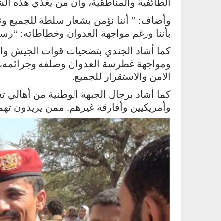
الطائفية والمناطقية، وأن من يغذي هذه الش
وأضاف: ” أننا نؤمن بشعار سلطة للجميع وثرو
بأننا ورغم مواجهة العدوان وخطاطاته: “رسل
كما أشاد الجندي بتضحيات قوات الجيش وال
ومواجهة غطرسة العدوان وصلفه وجرائمه، دا
الامن والاستقرار للجميع.
كما أشاد برجال الجبهة الوطنية من أهالي تع
وأمريكيين وأفارقة غيرهم. ممن يريدون تهم