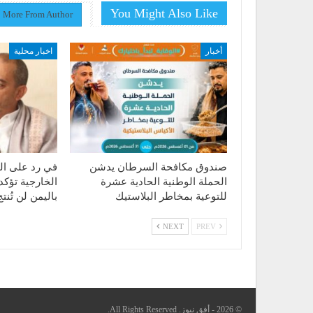
You Might Also Like
More From Author
أخبار
اخبار محلية
صندوق مكافحة السرطان يدشن
في رد على الت
الحملة الوطنية الحادية عشرة
الخارجية تؤكد
للتوعية بمخاطر البلاستيك
باليمن لن تُن
NEXT
PREV
© 2026 - أفق نيوز. All Rights Reserved.