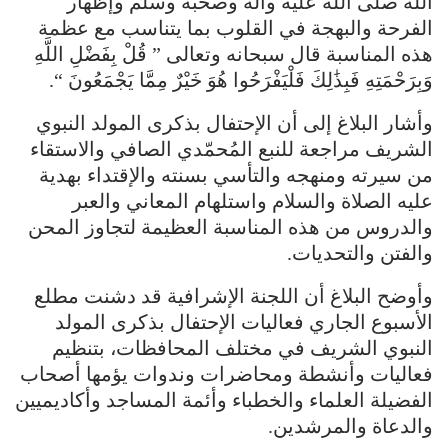
الله صلى الله عليه وآله وصحبه وسلم وإظهار
الفرحة والبهجة في القلوب بما يتناسب مع عظمة
هذه المناسبة قال سبحانه وتعالى ” قُلْ بِفَضْلِ اللَّهِ
وَبِرَحْمَتِهِ فَبِذَٰلِكَ فَلْيَفْرَحُوا هُوَ خَيْرٌ مِمَّا يَجْمَعُونَ “.
وأشار البلاغ إلى أن الإحتفال بذكرى المولد النبوي
الشريف مراجعة للنبع المُحمّدي الصافي والاستقاء
من سيرته ومنهجه والتأسي بسنته والإقتداء بهدية
عليه الصلاة والسلام واستلهام المعاني والعبر
والدروس من هذه المناسبة العظيمة لتجاوز المحن
والفتن والتحديات.
وأوضح البلاغ أن اللجنة الإشرافية قد دشنت مطلع
الأسبوع الجاري فعاليات الإحتفال بذكرى المولد
النبوي الشريف في مختلف المحافظات، بتنظيم
فعاليات وأنشطة ومحاضرات وندوات يؤمها أصحاب
الفضيلة العلماء والخطباء وأئمة المساجد وأكاديميين
والدعاة والمرشدين.