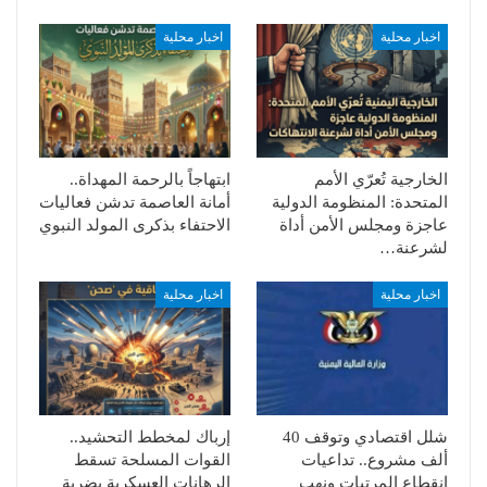
اخبار محلية
اخبار محلية
الخارجية تُعرّي الأمم
ابتهاجاً بالرحمة المهداة..
المتحدة: المنظومة الدولية
أمانة العاصمة تدشن فعاليات
عاجزة ومجلس الأمن أداة
الاحتفاء بذكرى المولد النبوي
لشرعنة…
اخبار محلية
اخبار محلية
شلل اقتصادي وتوقف 40
إرباك لمخطط التحشيد..
ألف مشروع.. تداعيات
القوات المسلحة تسقط
انقطاع المرتبات ونهب
الرهانات العسكرية بضربة