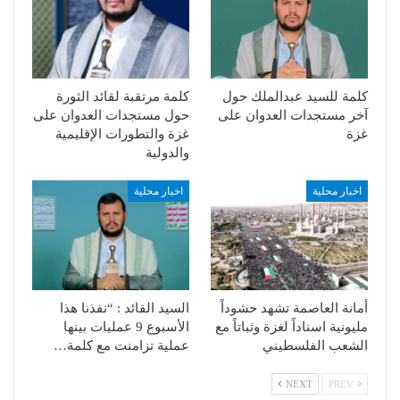
كلمة للسيد عبدالملك حول
كلمة مرتقبة لقائد الثورة
آخر مستجدات العدوان على
حول مستجدات العدوان على
غزة
غزة والتطورات الإقليمية
والدولية
اخبار محلية
اخبار محلية
أمانة العاصمة تشهد حشوداً
السيد القائد : “نفذنا هذا
مليونية اسناداً لغزة وثباتاً مع
الأسبوع 9 عمليات بينها
الشعب الفلسطيني
عملية تزامنت مع كلمة…
NEXT
PREV