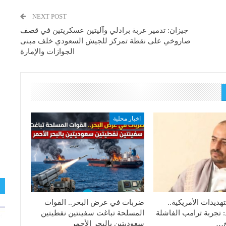
NEXT POST
جيزان: تدمير عربة برادلي وآليتين عسكريتين في قصف
صاروخي على نقطة تمركز للجيش السعودي خلف مبنى
الجوازات والإمارة
اخبار محلية
هديدات الأمريكية..
ضربات في عرض البحر.. القوات
: تجربة ترامب الفاشلة
المسلحة تباغت سفينتين نفطيتين
تج…
سعوديتين بالبحر الأحمر