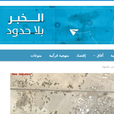
ية
آفاق
إقتصاد
منهجية قرآنية
منوعات
خي بشبوة