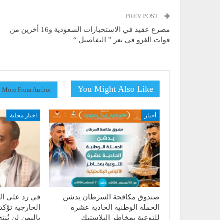
PREV POST
مصرع عقيد في الاستخبارات السعودية و16 أخرين من
قوات الغزو في تعز ” التفاصيل “
You Might Also Like
More From Author
أخبار
اخبار محلية
صندوق مكافحة السرطان يدشن
في رد على الت
الحملة الوطنية الحادية عشرة
الخارجية تؤكد
للتوعية بمخاطر البلاستيك
باليمن لن تُن