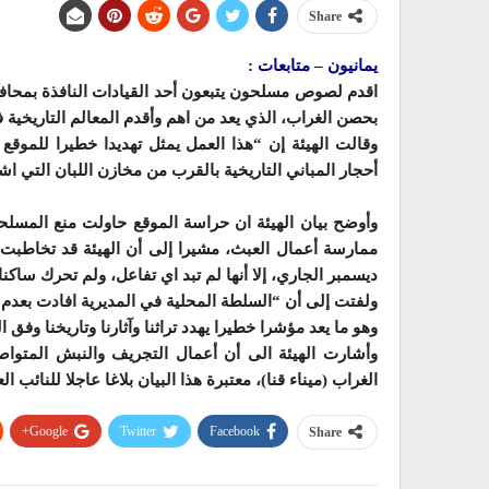
Share
يمانيون – متابعات :
اقدم لصوص مسلحون يتبعون أحد القيادات النافذة بمحافظ
بحصن الغراب، الذي يعد من اهم وأقدم المعالم التاريخية 
وقالت الهيئة إن “هذا العمل يمثل تهديدا خطيرا للمو
أحجار المباني التاريخية بالقرب من مخازن اللبان التي اشت
وأوضح بيان الهيئة ان حراسة الموقع حاولت منع المسلحي
ديسمبر الجاري، إلا أنها لم تبد اي تفاعل، ولم تحرك ساكن
ولفتت إلى أن “السلطة المحلية في المديرية افادت بعدم
وهو ما يعد مؤشرا خطيرا يهدد تراثنا وآثارنا وتاريخنا وفق ال
وأشارت الهيئة الى أن أعمال التجريف والنبش المتواص
الغراب (ميناء قنا)، معتبرة هذا البيان بلاغا عاجلا للنائب ا
Google+
Twitter
Facebook
Share