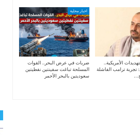
اخبار محلية
هديدات الأمريكية..
ضربات في عرض البحر.. القوات
: تجربة ترامب الفاشلة
المسلحة تباغت سفينتين نفطيتين
تج…
سعوديتين بالبحر الأحمر