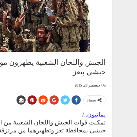
الجيش واللجان الشعبية يطهرون موق
حبشي بتعز
On
ديسمبر 28, 2015
Share
يمانيون../
تمكنت قوات الجيش واللجان الشعبية من ا
حبشي بمحافظة تعز وتطهيرهما من مرتزقة ا