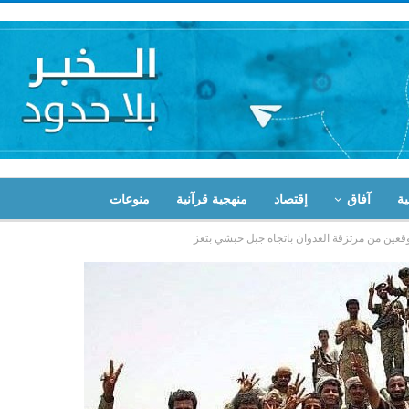
ية
آفاق
إقتصاد
منهجية قرآنية
منوعات
عين من مرتزقة العدوان باتجاه جبل حبشي بتعز