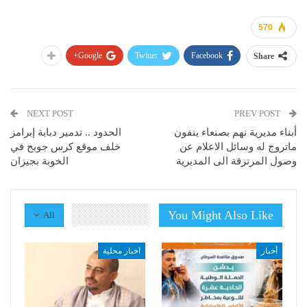
570
Google+
Twitter
Facebook
Share
NEXT POST
PREV POST
أبناء مديرية نهم بصنعاء ينفون
الحدود .. تدمير دبابة إبرامز
ماتروج له وسائل الاعلام عن
خلف موقع كرس جوبح في
وصول المرتزقة الى المديرية
الخوبة بجيزان
You Might Also Like
All
أخبار
اخبار محلية