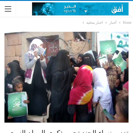
Home
أخبار
اخبار محلية
تعز .. نساء الجند تحيي ذكرى المولد النبوي