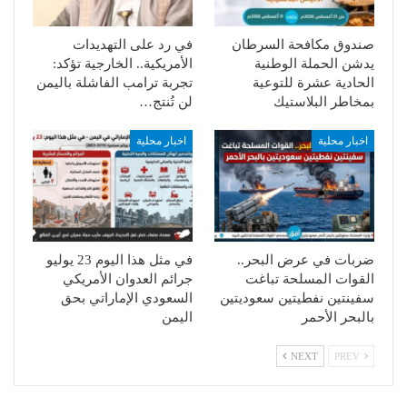
صندوق مكافحة السرطان
في رد على التهديدات
يدشن الحملة الوطنية
الأمريكية.. الخارجية تؤكد:
الحادية عشرة للتوعية
تجربة ترامب الفاشلة باليمن
بمخاطر البلاستيك
لن تُنتج…
اخبار محلية
اخبار محلية
ضربات في عرض البحر..
في مثل هذا اليوم 23 يوليو
القوات المسلحة تباغت
جرائم العدوان الأمريكي
سفينتين نفطيتين سعوديتين
السعودي الإماراتي بحق
بالبحر الأحمر
اليمن
NEXT
PREV