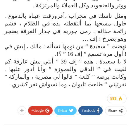
ووتر والجنجويد وكل العملاء والمرتزقة .
ومثل ناسك في محراب ،أغرورقت عيناه بالدموع .
حاول مسحها بما ألتقطته يده في الظلام ، فشم
رائحة حذائه . رمى جوربه في جدار الغرفة بضجر
وهو يصرخ : إف …
نهضت ” سعيدة ” من نومها تسأله : مالك ، إيش في
! أول مرة تسمع ” إف 16 ” ؟!.
لا يا سعيدة . هذه ” إف 39 ” أنتي مش عارفة كم
لفيت في ” الدقي والعجوزة ” وأنا أدور عليها .
وكانت برضه ” كلعة ” قالوا لي مصرية ، والماركة ”
نفرتيتي ” طلعت تايوان ، وما تسواش نفر كشري .
583
Google+
Twitter
Facebook
Share