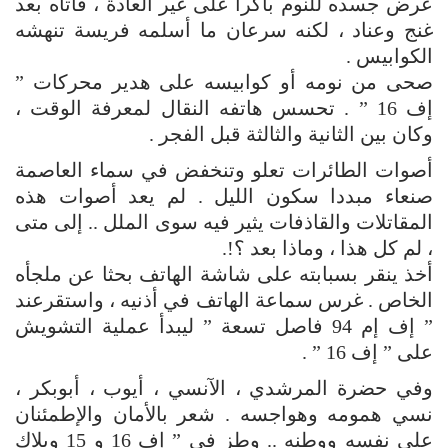
عرض جسده للنوم باكرا على غير العادة ، فأتاه بعد
غنج وعناد ، لكنه سرعان ما أسلمه فريسة تنهشه
الكوابيس .
صحى من نومه أو كوابيسه على هدير محركات ”
إف 16 ” . تحسس هاتفه النقال لمعرفة الوقت ،
وكان بين الثانية والثالثة قبل الفجر .
أصوات الطائرات تعلو وتنخفض في سماء العاصمة
صنعاء مبددا سكون الليل . لم يعد أصوات هذه
المقاتلات والقاذفات يثير فيه سوى الملل .. إلى متى
، لم كل هذا ، وماذا بعد ؟!.
أخذ ينقر بسبابته على شاشة الهاتف بحثا عن ملجأه
الخاص . غرس سماعة الهاتف في أذنيه ، واستقرعند
” إف إم 94 فاصل تسعة ” ليبدأ عملية التشويش
على ” إف 16 ” .
وفي حضرة المرشدي ، الآنسي ، أيوب ، أبوبكر ،
نسي همومه وهواجسه . شعر بالأمان والإطمئنان
على نفسه ووطنه .. وطز في ” إف 16 و 15 وبلاك