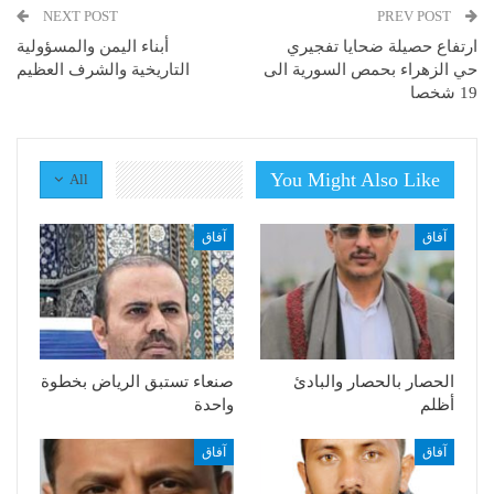
NEXT POST
PREV POST
ارتفاع حصيلة ضحايا تفجيري
أبناء اليمن والمسؤولية
حي الزهراء بحمص السورية الى
التاريخية والشرف العظيم
19 شخصا
You Might Also Like
All
آفاق
آفاق
الحصار بالحصار والبادئ
صنعاء تستبق الرياض بخطوة
أظلم
واحدة
آفاق
آفاق