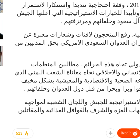
نظم ابناء مدينة حجة ،اليوم الاربعاء 6 يناير 2016 ، وقفة احتجاجية تنديدا واستنكارا لاستمرار
أييدا للخيارات الاستيراتيجية التي اعلنها الجيش
آل سعود وحلفائهم ومرتزقتهم .
ية، رفع المتحجون لافتات وشعارات معبرة عن
يران العدوان السعودي الامريكي بحق المدنيين من
لي تجاه هذه الجرائم.. مطالبين المنظمات
الانساني والاخلاقي تجاه معاناة الشعب اليمني الذي
اعه الصحية واﻻقتصادية والمعيشية بشكل مخيف
 وبرا وبحرا من قبل دول العدوان وحلفائهم .
استيراتيجية للجيش واللجان الشعبية لمواجهة
هات العزة والشرف بالقوافل الغذائية والمقاتلين
ReddIt
513