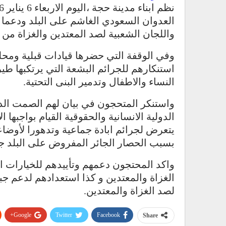
العدوان السعودي الغاشم على البلد ودعما وت
واللجان الشعبية لصد المعتدين والغزاة من 
وفي الوقفة التي حضرها قيادات قبلية ومحل
استنكارهم للجرائم البشعة التي يرتكبها ط
النساء والاطفال وتدمير البنى التحتية.
واستنكر المتحجون في بيان لهم الصمت الدو
الدولية الانسانية والحقوقية القيام بواجبها 
يتعرض لجرائم ابادة جماعية وتدهورا لأوض
بسبب الحصار الجائر المفروض على البلد جوا
واكد المحتجون دعمهم وتأييدهم للخيارات ال
الغزاة والمعتدين و كذا استعدادهم لدعم جب
لصد الغزاة والمعتدين.
Google+
Twitter
Facebook
Share