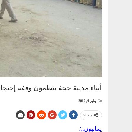
أبناء مدينة حجة ينظمون وقفة إحتجاج
On
يناير 6, 2016
Share
يمانيون../