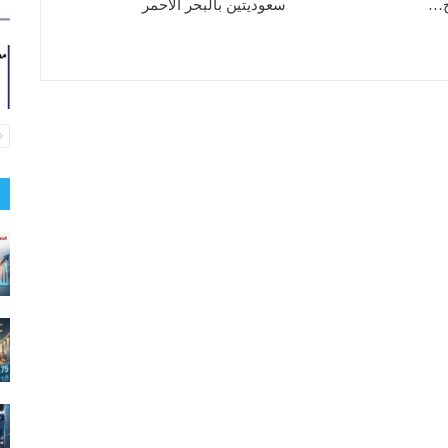
تج…
سعوديتين بالبحر الأحمر