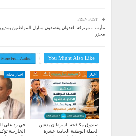
PREV POST
مأرب .. مرتزقة العدوان يقصفون منازل المواطنين بمديري
مجزر
You Might Also Like
More From Author
أخبار
اخبار محلية
صندوق مكافحة السرطان يدشن
في رد على الت
الحملة الوطنية الحادية عشرة
الخارجية تؤكد