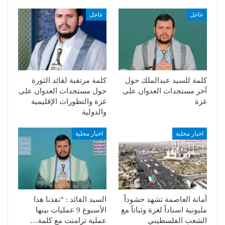
عاجل
عاجل
كلمة للسيد عبدالملك حول
كلمة مرتقبة لقائد الثورة
آخر مستجدات العدوان على
حول مستجدات العدوان على
غزة
غزة والتطورات الإقليمية
والدولية
اخبار محلية
اخبار محلية
أمانة العاصمة تشهد حشوداً
السيد القائد : “نفذنا هذا
مليونية اسناداً لغزة وثباتاً مع
الأسبوع 9 عمليات بينها
الشعب الفلسطيني
عملية تزامنت مع كلمة…