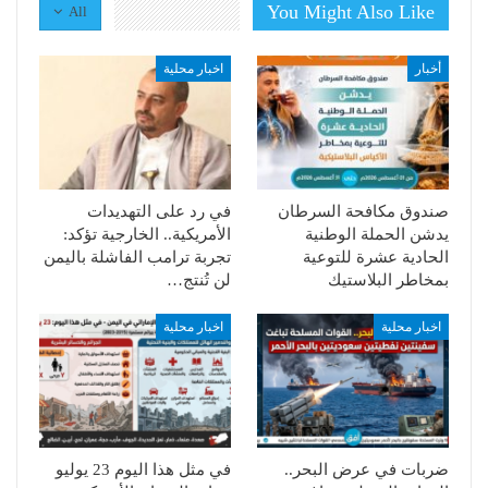
You Might Also Like
All
أخبار
اخبار محلية
صندوق مكافحة السرطان
في رد على التهديدات
يدشن الحملة الوطنية
الأمريكية.. الخارجية تؤكد:
الحادية عشرة للتوعية
تجربة ترامب الفاشلة باليمن
بمخاطر البلاستيك
لن تُنتج…
اخبار محلية
اخبار محلية
ضربات في عرض البحر..
في مثل هذا اليوم 23 يوليو