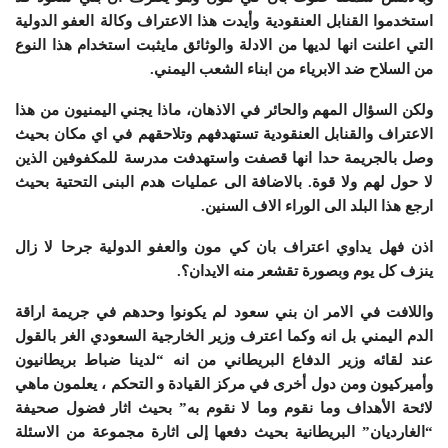
استخدموا القنابل العنقودية وأيدت هذا الاعتراف وكالة العفو الدولية
التي اعلنت انها لديها من الادلة والوثائق مايثبت استخدام هذا النوع
من السلاح ضد الابرياء من ابناء الشعب اليمني.
ولكن السؤال المهم والحائر في الاذهان، ماذا يجني اليمنيون من هذا
الاعتراف والقنابل العنقودية تستهدفهم وتلاحقهم في اي مكان بحيث
وصل بالجريمة حدا انها قصفت واستهدفت مدرسة للمكفوفين الذين
لا حول لهم ولا قوة. بالاضافة الى عمليات هدم البنى التحتية بحيث
ارجع هذا البلد الى الوراء الاف السنين.
اذن فهل يداوي اعتراف بان كي مون والعفو الدولية جرحا لا زال
ينزف كل يوم وبصورة تقشعر منه الايدان؟.
واللافت في الامر ان بني سعود لم يكونوا وحدهم في جريمة اراقة
الدم اليمني بل انه وكما اعترف وزير الخارجية السعودي الغر بالقول
عند لقائه وزير الدفاع البريطاني من انه “لدينا ضباط بريطانيون
وأميركيون ومن دول أخرى في مركز القيادة و التحكم ، يعلمون ماهي
لائحة الأهداف وما نقوم وما لا نقوم به” بحيث اثار فضول صحیفة
“الغاردیان” البریطانیة بحيث دفعها إلى اثارة مجموعة من الاسئلة