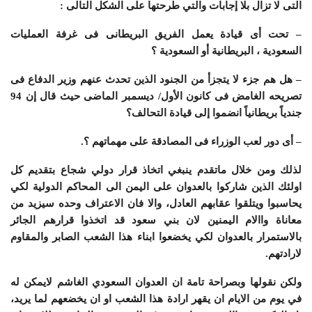
التی لا تزال بلا إجابات والتي طرحتها على الشکل التالی :
– تحت أی قیادة یعمل الفریق البریطانی فی غرفة العملیات
السعودیة ، البریطانیة أو السعودیة ؟
– هل هم جزء لا یتجزأ من الجنود الذین تحدث عنهم وزیر الدفاع فی
تصریحه الغامض فی کانون الأول/ دیسمبر الماضی حیث قال إن 94
جندیاً بریطانیاً انضموا إلى قیادة التحالف؟
– أی دور لعب الوزراء فی المصادقة على مهماتهم ؟.
لذلك ومن خلال ماتقدم ينبغي اتخاذ قرار دولي شجاع بتقديم كل
اولئك الذين شاركوا بالعدوان على اليمن الى المحاكم الدولية لكي
يحاسبوا ويتلقوا عقابهم العادل، والا فان الاعتراف وحده سيزيد من
معاناة واالام اليمنين لان بني سعود قد اتخذوا قرارهم الجائر
بالاستمرار بالعدوان لكي يخضعوا ابناء هذا الشعب الصابر والمقاوم
لارادتهم.
ولكن نقولها وبصراحة تامة ان العدوان السعودي الغاشم لايمكن له
في يوم من الايام ان يقهر ارادة هذا الشعب او ان يخضعهم لما يريد،