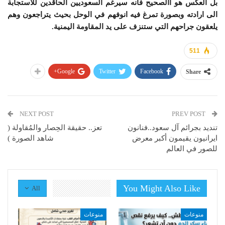
بل العكس هو االصحيح فانه سيرغم السعوديين الحاقدين للاستجابة
الى ارادته وبصورة تمرغ فيه انوفهم في الوحل بحيث يتراجعون وهم
يلعقون جراحهم التي ستنزف على يد المقاومة اليمنية.
511
Google+
Twitter
Facebook
Share
NEXT POST
PREV POST
تنديد بجرائم آل سعود..فنانون
تعز.. حقيقة الحِصار والمُقاولة (
ايرانيون يقيمون أكبر معرض
شاهد الصورة )
للصور في العالم
You Might Also Like
All
منوعات
منوعات