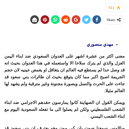
511
Share
مهدي منصوري
مضى اكثر من عشرة اشهر على العدوان السعودي ضد ابناء اليمن
العزل والذي لم يترك سلاحا الا واستعمله في هذا العدوان بحيث انه
قد وصل حدا لم يستطع فيه العالم ان يتغافل او يغمض عينيه لان حجم
الجريمة اصبح اكبر مما كان يتوقع بحيث ان طائرات بني سعود قد
جاءت على الحرث والنسل وبصورة مجنونة وغير مترقبة ولم يشهد لها
العالم مثيلا.
ويمكن القول ان الصهاينة كانوا يمارسون حقدهم الاجرامي ضد ابناء
الشعب الفلسطيني ولكن لم يصلوا الى ما تفعله السعودية اليوم مع
ابناء الشعب اليمني.
وبالامس سمعنا صوت بان كي مون وهو يعترف ان بني سعود قد