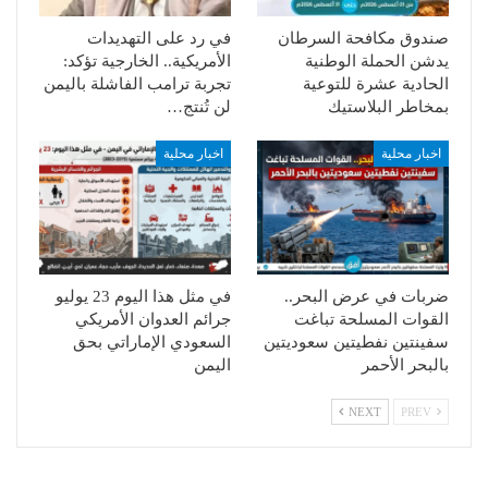
صندوق مكافحة السرطان
في رد على التهديدات
يدشن الحملة الوطنية
الأمريكية.. الخارجية تؤكد:
الحادية عشرة للتوعية
تجربة ترامب الفاشلة باليمن
بمخاطر البلاستيك
لن تُنتج…
اخبار محلية
اخبار محلية
ضربات في عرض البحر..
في مثل هذا اليوم 23 يوليو
القوات المسلحة تباغت
جرائم العدوان الأمريكي
سفينتين نفطيتين سعوديتين
السعودي الإماراتي بحق
بالبحر الأحمر
اليمن
NEXT
PREV