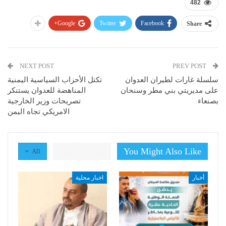
482
Google+
Twitter
Facebook
Share
NEXT POST
PREV POST
سلسلة غارات لطيران العدوان
تكتل الأحزاب السياسية اليمنية
على مديريتي بني مطر وسنحان
المناهضة للعدوان يستنكر
بصنعاء
تصريحات وزير الخارجية
الامريكي تجاه اليمن
You Might Also Like
All
أخبار
اخبار محلية