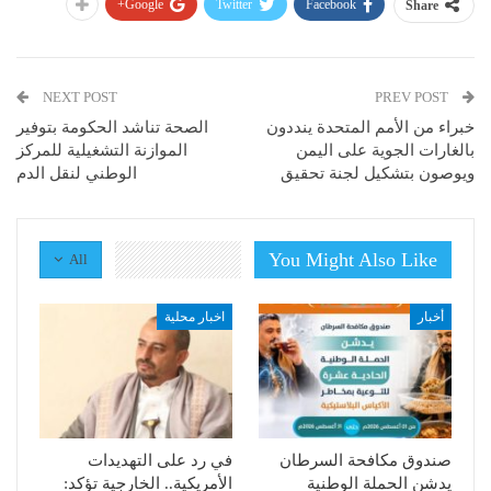
Google+
Twitter
Facebook
Share
NEXT POST
PREV POST
خبراء من الأمم المتحدة ينددون
الصحة تناشد الحكومة بتوفير
بالغارات الجوية على اليمن
الموازنة التشغيلية للمركز
ويوصون بتشكيل لجنة تحقيق
الوطني لنقل الدم
You Might Also Like
All
أخبار
اخبار محلية
صندوق مكافحة السرطان
في رد على التهديدات
يدشن الحملة الوطنية
الأمريكية.. الخارجية تؤكد: