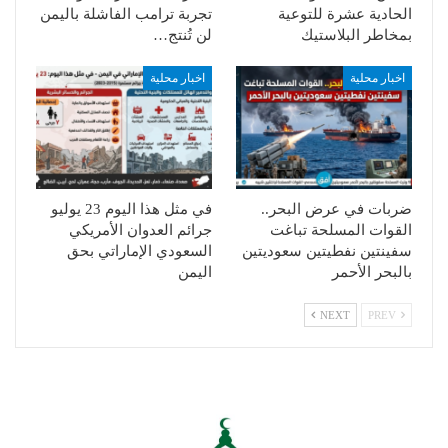
الحادية عشرة للتوعية
تجربة ترامب الفاشلة باليمن
بمخاطر البلاستيك
لن تُنتج…
اخبار محلية
اخبار محلية
ضربات في عرض البحر..
في مثل هذا اليوم 23 يوليو
القوات المسلحة تباغت
جرائم العدوان الأمريكي
سفينتين نفطيتين سعوديتين
السعودي الإماراتي بحق
بالبحر الأحمر
اليمن
NEXT
PREV