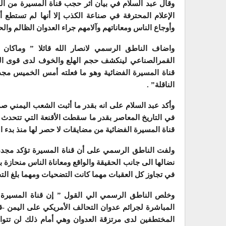
وقال عبد السلام في بيان اثر حجب قناة المسيرة من ا
الإعلام المحترفة في صناعة الكذب إلا أنها لم تستطع أ
وأوجاع الناس ومعاناتهم وآلامهم جراء العدوان الظالم وال
واضاف الناطق الرسمي لانصار الله قائلا ” وماكان 
القمرالصناعي لينكشف حجم الهلع والخوف لدى قوى الع
قناة المسيرة الفضائية وهو ما فعلته أمس الخميس مج
الناقلة” .
وأكد عبد السلام على انه بقدر ما أثبت الشعب اليمني ص
في التاريخ المعاصر بقدر ما سقطت الأقنعة التي تتحدث 
قناة المسيرة الفضائية من مضايقات لا حصر لها منذ بدء ال
ولفت الناطق الرسمي على أن قناة المسيرة تؤكد مجدد
نضالها الى جانب الحقيقة والواقع ومعاناة الناس منحازة
في تجاوز كل العقبات مهما كانت التضحيات ومهما بلغ الت
وخلص الناطق الرسمي الي القول ” إن قناة المسيرة ال
المباشرة لجرائم عدوان التحالف الأمريكي على اليمن -
المختطفين لدى مرتزقة العدوان وهي أمام ذلك لن تتوان