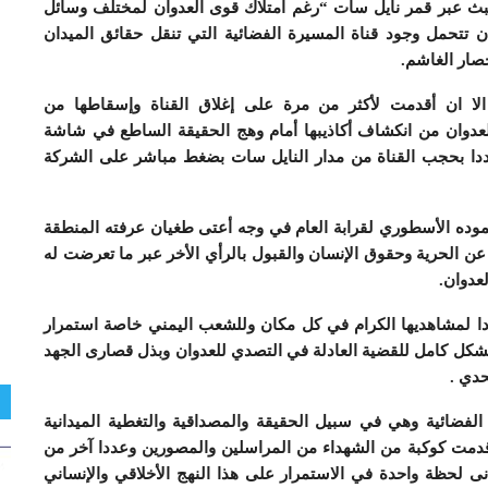
لبث عبر قمر نايل سات “رغم امتلاك قوى العدوان لمختلف وسائل
ن تتحمل وجود قناة المسيرة الفضائية التي تنقل حقائق الميدان
حصار الغاشم.
الا ان أقدمت لأكثر من مرة على إغلاق القناة وإسقاطها من
دوان من انكشاف أكاذيبها أمام وهج الحقيقة الساطع في شاشة
ددا بحجب القناة من مدار النايل سات بضغط مباشر على الشركة
موده الأسطوري لقرابة العام في وجه أعتى طغيان عرفته المنطقة
عن الحرية وحقوق الإنسان والقبول بالرأي الأخر عبر ما تعرضت له
عدوان.
ا لمشاهديها الكرام في كل مكان وللشعب اليمني خاصة استمرار
 بشكل كامل للقضية العادلة في التصدي للعدوان وبذل قصارى الجهد
حدي .
فضائية وهي في سبيل الحقيقة والمصداقية والتغطية الميدانية
قدمت كوكبة من الشهداء من المراسلين والمصورين وعددا آخر من
ى لحظة واحدة في الاستمرار على هذا النهج الأخلاقي والإنساني