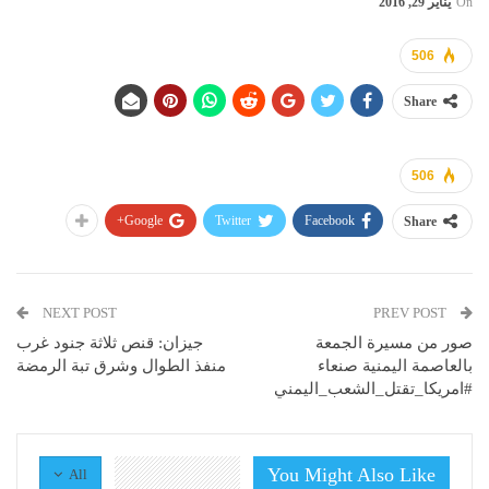
On
يناير 29, 2016
506
Share
506
Google+
Twitter
Facebook
Share
NEXT POST
PREV POST
صور من مسيرة الجمعة
جيزان: قنص ثلاثة جنود غرب
بالعاصمة اليمنية صنعاء
منفذ الطوال وشرق تبة الرمضة
#امريكا_تقتل_الشعب_اليمني
You Might Also Like
All