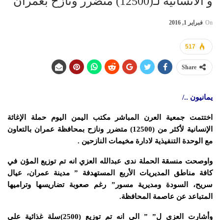
و الانسانية لـ(12500) متضرر ونازح بعمران
On
فبراير 1, 2016
517
Share
يمانيون ../
اختتمت جمعية العرن المباشر مكتب اليمن اليوم حملة الإغاثة
الإنسانية لأكثر من (12500) متضرر ونازح بمحافظة عمران بالتعاون
مع الوحدة التنفيذية لادارة مخيمات النازحين .
واوصحت منسقة الحملة ندى عبدالله العزي انه تم توزيع المؤن في
كافة مناطق المديريات الأربع المستهدفة ” مدينة عمران، عيال
سريح، السودة ومديرية مسور” رغم صعوبة تضاريسها وتراميها
المتباعد عن عاصمة المحافظة.
وأشارت العزي ل” ” الى انه تم توزيع (2500)سلة غذائية على