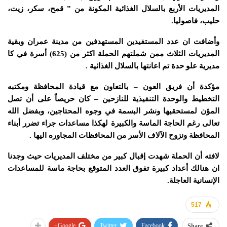
المديريات الأربع بالسلال الغذائية المكونة من ” قمح، سكر، زيت،
حليب، فاصوليا.
وأضافت ان عدد المستفيدين المستهدفين من مدينة عمران وبقية
المديريات الثلاث ممن شملتهم الحملة اكثر من (625) أسرة في كا
مديرية علو حدة تم اعانتها بالسلال الغذائية .
مؤكدة أن فريق العون – بالتعاون مع قيادة المحافظة ومكتبه
التخطيط والوحدة التنفيذية للنازحين – كان حريصاً على أن تصل
المؤن لمستحقيها ونشر البسمة في وجوه المحتاجين، وبفضل الله
تعالى رغم الحاجة الماسة والكبيرة لهكذا مساعدات جراء تضرر أبناء
المحافظة ونزوح الآلاف الأسر من المحافظات المجاوره اليها .
لافته أن الحملة شهدت إقبال كبير من مختلف المديريات حيث وجدنا
ان هنالك أعداد كبيرة تفوق العدد المتوقع بحاجة ماسة للمساعدات
الإنسانية العاجلة.
517
Google+
Twitter
Facebook
Share