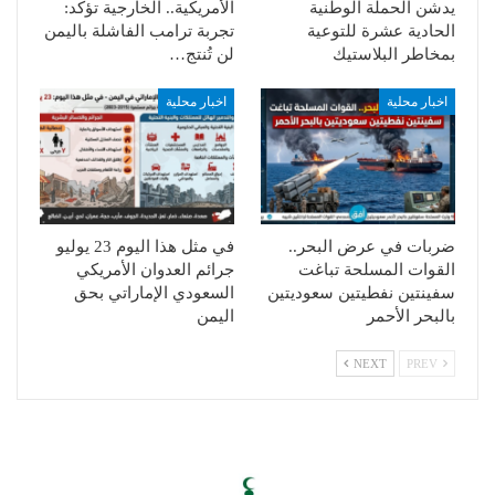
يدشن الحملة الوطنية
الأمريكية.. الخارجية تؤكد:
الحادية عشرة للتوعية
تجربة ترامب الفاشلة باليمن
بمخاطر البلاستيك
لن تُنتج…
اخبار محلية
اخبار محلية
ضربات في عرض البحر..
في مثل هذا اليوم 23 يوليو
القوات المسلحة تباغت
جرائم العدوان الأمريكي
سفينتين نفطيتين سعوديتين
السعودي الإماراتي بحق
بالبحر الأحمر
اليمن
NEXT
PREV