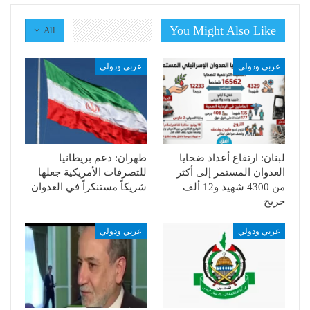
You Might Also Like
All
عربي ودولي
عربي ودولي
لبنان: ارتفاع أعداد ضحايا
طهران: دعم بريطانيا
العدوان المستمر إلى أكثر
للتصرفات الأمريكية جعلها
من 4300 شهيد و12 ألف
شريكاً مستنكراً في العدوان
جريح
عربي ودولي
عربي ودولي