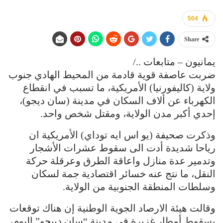
504
Share
يمانيون – متابعات ../
ضربت عاصفة قوية قادمة من المحيط الهادي جنوب
ولاية (كاليفورنيا) الأمريكية، ما تسبب في انقطاع
الكهرباء عن ألاف السكان في مدينة (سان ديجو)،
إحدي أكبر مدن الولاية، ومقتل شخص واحد.
وذكرت صحيفة (يو اس ايه توداي) الأمريكية ان
رياحا شديدة أدت الى سقوط عشرات الأشجار
وتدمير عدة منازل واعاقة الطرق وعرقلة حركة
النقل، ما نتج عنه خسائر اقتصادية جمة لسكان
وسلطات المنطقة الجنوبية من الولاية.
وقالت هيئة الارصاد الجوية الوطنية إن هناك توقعات
بسقوط أمطار غزيرة في مدينة “سان دييجو” اليوم،