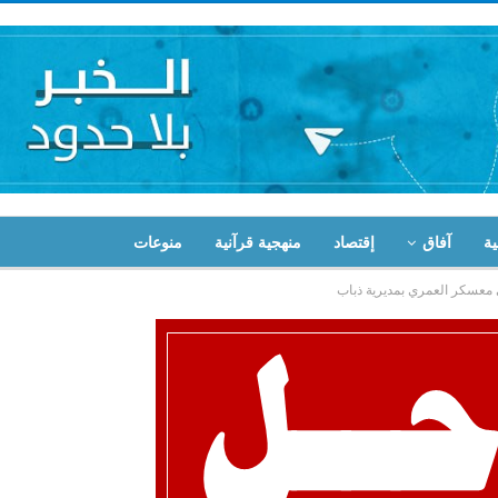
ية
آفاق
إقتصاد
منهجية قرآنية
منوعات
معسكر العمري بمديرية ذباب