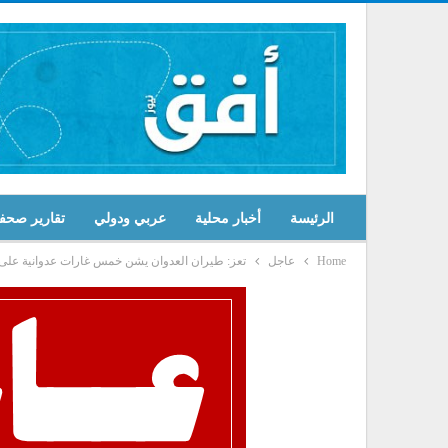
الرئيسة
أخبار محلية
عربي ودولي
تقارير صحف
Home
عاجل
تعز: طيران العدوان يشن خمس غارات عدوانية على 