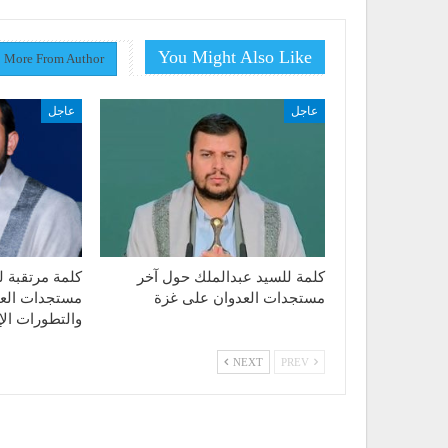
You Might Also Like
More From Author
عاجل
عاجل
كلمة للسيد عبدالملك حول آخر
كلمة مرتقبة ل
مستجدات العدوان على غزة
مستجدات الع
والتطورات الإق
NEXT
PREV