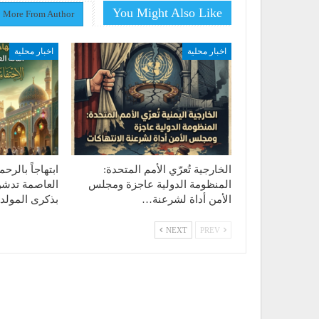
You Might Also Like
More From Author
اخبار محلية
اخبار محلية
الخارجية تُعرّي الأمم المتحدة:
ابتهاجاً بالرحم
المنظومة الدولية عاجزة ومجلس
العاصمة تدشن 
الأمن أداة لشرعنة…
بذكرى المولد 
NEXT
PREV