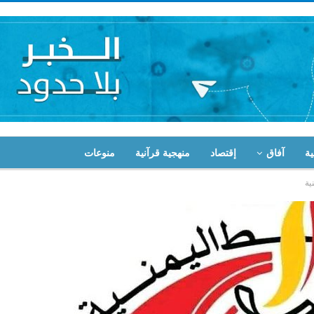
ية
آفاق
إقتصاد
منهجية قرآنية
منوعات
ية