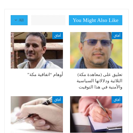
You Might Also Like
All
آفاق
آفاق
تعليق على (معاهدة مكة)
أوهام “اتفاقية مكة”
الثلاثية ودلالاتها السياسية
والأمنية في هذا التوقيت
آفاق
آفاق