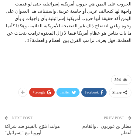
الحروب على اليمن هي حروب أمريكية إسرائيلية حتى لو قدمت
واجهة لها كتحالف عربي أو جامعة عربية، واستئناف هذا العدوان على
اليمن أكد حقيقة أنها حروب أمريكية إسرائيلية بأي واجهات و بأي
وجوه ويلغي انفضاح ذلك غير الفضيحة الأمريكية القائمة، وهكذا كأنما
ما بات يقاس هو عظام أمريكا فيما لا زال المعتوه ترامب يتحدث عن
العظمة، فهل يعرف ترامب الفرق بين العظام والعظمة؟!!.
394
Google+
Twitter
Facebook
Share
NEXT POST
PREV POST
مطار بن غوريون .. والقادم
هولندا تلوّح بالفيتو ضد شراكة
أعظم
أوروبا مع “إسرائيل”