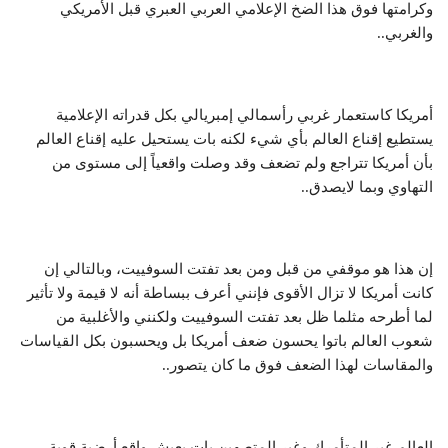
وكرامتها فوق هذا الضخ الإعلامي العربي العبري قبل الأمريكي
والغربي..
أمريكا كاستعمار غربي رأسمالي إمبريالي بكل قدراته الإعلامية
يستطيع إقناع العالم بأي شيء لكنه بات يستحيل عليه إقناع العالم
بأن أمريكا تتراجع ولم تضعف وقد وصلت واقعياً إلى مستوى من
التهاوي وبما لايصدق..
إن هذا هو موقفي من قبل ومن بعد تفتت السوفييت، وبالتالي إن
كانت أمريكا لا تزال الأقوى فإنني أعرف ببساطة أنه لا قيمة ولا تأثير
لما أطرحه مثلما ظل بعد تفتت السوفييت ولكنني والأغلبية من
شعوب العالم باتوا يحسون ضعف أمريكا بل ويحسبون بكل القياسات
والمقاسات لهذا الضعف فوق ما كان يتصور..
العالم غير المتأمرك وغير المتصهين بات يعيش واقع أرضية قوية