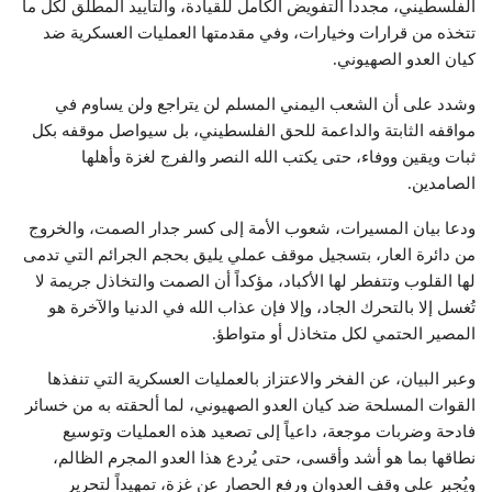
الفلسطيني، مجدداً التفويض الكامل للقيادة، والتأييد المطلق لكل ما
تتخذه من قرارات وخيارات، وفي مقدمتها العمليات العسكرية ضد
كيان العدو الصهيوني.
وشدد على أن الشعب اليمني المسلم لن يتراجع ولن يساوم في
مواقفه الثابتة والداعمة للحق الفلسطيني، بل سيواصل موقفه بكل
ثبات ويقين ووفاء، حتى يكتب الله النصر والفرج لغزة وأهلها
الصامدين.
ودعا بيان المسيرات، شعوب الأمة إلى كسر جدار الصمت، والخروج
من دائرة العار، بتسجيل موقف عملي يليق بحجم الجرائم التي تدمى
لها القلوب وتتفطر لها الأكباد، مؤكداً أن الصمت والتخاذل جريمة لا
تُغسل إلا بالتحرك الجاد، وإلا فإن عذاب الله في الدنيا والآخرة هو
المصير الحتمي لكل متخاذل أو متواطؤ.
وعبر البيان، عن الفخر والاعتزاز بالعمليات العسكرية التي تنفذها
القوات المسلحة ضد كيان العدو الصهيوني، لما ألحقته به من خسائر
فادحة وضربات موجعة، داعياً إلى تصعيد هذه العمليات وتوسيع
نطاقها بما هو أشد وأقسى، حتى يُردع هذا العدو المجرم الظالم،
ويُجبر على وقف العدوان ورفع الحصار عن غزة، تمهيداً لتحرير