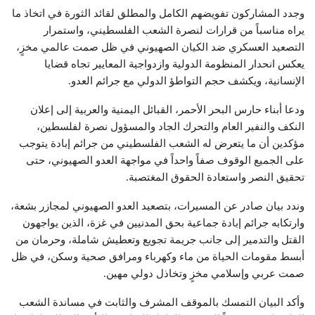
وجدد المشاركون تفويضهم الكامل والمطلق لقائد الثورة في اتخاذ ما
يراه مناسباً من قرارات لنصرة الشعب الفلسطيني، واستمرار
التصعيد العسكري ضد الكيان الصهيوني في ظل صمت عالمي مخزٍ،
يعكس انحدار المنظومة الدولية وازدواجية المعايير تجاه قضايا
الإنسانية، ويكشف حجم التواطؤ الدولي مع جرائم العدو.
ودعا أبناء حارس البحر الأحمر، القبائل اليمنية والعربية إلى إعلان
النكف والنفير العام والتحرك الجاد والمسؤول نصرة لفلسطين،
مؤكدين أن ما يتعرض له الشعب الفلسطيني من جرائم إبادة يتوجب
على الجميع الوقوف صفاً واحداً في مواجهة العدو الصهيوني، حتى
تحقيق النصر واستعادة الحقوق المغتصبة.
وندد بيان صادر عن المسيرات، بتصعيد العدو الصهيوني لمجازر بشعة،
وارتكابه جرائم إبادة جماعية بحق المدنيين في غزة، الذين يواجهون
القتل والتدمير إلى جانب جريمة تجويع وتعطيش شاملة، وحرمان من
أبسط مقومات الحياة من ماء وكهرباء ومرافق صحية وسكن، في ظل
صمت عربي وإسلامي مخزٍ وتخاذل دولي مهين.
وأكد البيان التمسك بالموقف المشرف والثابت في مساندة الشعب