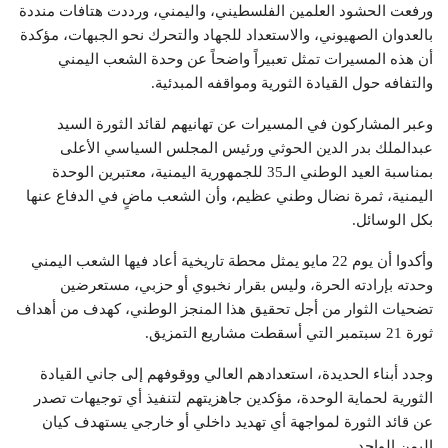
ورفعت الحشود العلمين الفلسطيني، واليمني، ورددت هتافات منددة
بالعدوان الصهيوني، والاستعداد للجهاد والتحرك نحو الجبهات، مؤكدة
أن هذه المسيرات تمثل تعبيراً واضحاً عن وحدة الشعب اليمني
والتفافه حول القيادة الثورية ومواقفه المبدئية.
وعبر المشاركون في المسيرات عن تهانيهم لقائد الثورة السيد
عبدالملك بدر الدين الحوثي ورئيس المجلس السياسي الأعلى
بمناسبة العيد الوطني الـ35 للجمهورية اليمنية، معتبرين الوحدة
اليمنية، ثمرة نضال وطني عظيم، وأن الشعب ماضٍ في الدفاع عنها
بكل الوسائل.
وأكدوا أن يوم 22 مايو يمثل محطة تاريخية أعاد فيها الشعب اليمني
وحدته بإرادته الحرة، وليس بقرار نخبوي أو حزبي، مستعرضين
تضحيات الثوار من أجل تحقيق هذا المنجز الوطني، كهدف من أهداف
ثورة 21 سبتمبر التي أسقطت مشاريع التمزيق.
وجدد أبناء الحديدة، استعدادهم العالي ووقوفهم إلى جاني القيادة
الثورية لحماية الوحدة، مؤكدين جاهزيتهم لتنفيذ أي توجيهات تصدر
عن قائد الثورة لمواجهة أي تهديد داخلي أو خارجي يستهدف كيان
اليمن الواحد.