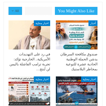
You Might Also Like
All
أخبار
اخبار محلية
صندوق مكافحة السرطان
في رد على التهديدات
يدشن الحملة الوطنية
الأمريكية.. الخارجية تؤكد:
الحادية عشرة للتوعية
تجربة ترامب الفاشلة باليمن
بمخاطر البلاستيك
لن تُنتج…
اخبار محلية
اخبار محلية