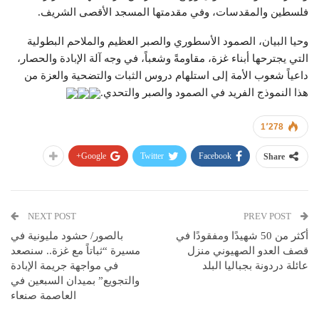
فلسطين والمقدسات، وفي مقدمتها المسجد الأقصى الشريف.
وحيا البيان، الصمود الأسطوري والصبر العظيم والملاحم البطولية
التي يجترحها أبناء غزة، مقاومةً وشعباً، في وجه آلة الإبادة والحصار،
داعياً شعوب الأمة إلى استلهام دروس الثبات والتضحية والعزة من
هذا النموذج الفريد في الصمود والصبر والتحدي.
1٬278
Google+
Twitter
Facebook
Share
NEXT POST
PREV POST
أكثر من 50 شهيدًا ومفقودًا في
بالصور/ حشود مليونية في
قصف العدو الصهيوني منزل
مسيرة “ثباتاً مع غزة.. سنصعد
عائلة دردونة بجباليا البلد
في مواجهة جريمة الإبادة
والتجويع” بميدان السبعين في
العاصمة صنعاء