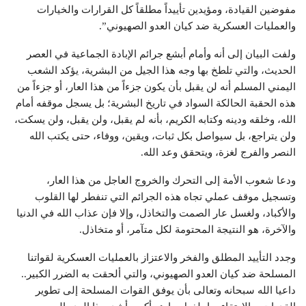
مفوضين القيادة، ومؤيدين تأييداً مطلقاً كل القرارات والخيارات
والعمليات العسكرية ضد كيان العدو الصهيوني”.
ولفت البيان إلى أنه وأمام أبشع جرائم الإبادة الجماعية في العصر
الحديث، والتي تلطخ بها وجه هذا الجيل من البشرية، يؤكد الشعب
اليمني المسلم أنه لن يقبل بأن يكون جزءاً من هذا العار، أو جزءاً من
هذه الحقبة الحالكة السواد في تاريخ البشرية؛ بل يسجل موقفه أمام
الله، وخلقه ودينه وكتابه الكريم، بأنه لم يقبل، ولن يقبل، ولن يسكت،
ولن يتراجع، بل سيواصل بكل ثبات، ويقين، ووفاء، حتى يكتب الله
النصر والفرج لغزة، ويتحقق وعد الله.
ودعا شعوب الأمة إلى التحرك والخروج العاجل من هذا العار،
وتسجيل موقف عملي تجاه هذه الجرائم التي تنفطر لها القلوب
والأكباد، ولغسل عار الصمت والتخاذل، وإلا فإن عذاب الله في الدنيا
والآخرة، هو النتيجة المحتومة لكل متآمر، أو متخاذل.
وجدد التأييد المطلق والفخر والاعتزاز بالعمليات العسكرية لقواتنا
المسلحة ضد كيان العدو الصهيوني، والتي ألحقت به الضرر الكبير..
داعيا الله سبحانه وتعالى بأن يوفق القوات المسلحة إلى تطوير