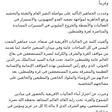
وغربياً.
وجددت الجماهير التأكيد على مواصلة النفير العام والتعبئة والتحشيد
ورفع الجاهزية لمواجهة تصعيد العدو الصهيوني، والاستمرار في
الفعاليات والأنشطة والخروج المليوني في المسيرات المساندة
والمناصرة لغزة وفلسطين.
وألقيت كلمة عن الجاليات الأفريقية في صنعاء، حيت جماهير الشعب
اليمني في كل الساحات عامة وفي ميدان السبعين خاصة، لما تقدمه
من مواقف العزة والشرف والكرامة لنصرة المستضعفين في بقاع
العالم عامة وفلسطين خاصة، تحت قيادة السيد عبدالملك بدر الدين
الحوثي، الذي رفع رأس المسلمين بهذه المواقف الإيمانية والإنسانية
العظيمة والمشرفة بنصرة المستضعفين في غزة وفلسطين، بعد
خذلانهم من الرؤساء والملوك الخانعين والمطبعين والخائفين على
مصالحهم الشخصية.
وعبرت عن اعتزاز أبناء الجاليات الافريقية بالحضور في ميادين
الشموخ والعزة، تحت راية القائد العالم المجاهد يحفظه الله نصرة
للمستضعفين، وهو الشرف الذي لا يناله إلا كل حر عزيز ومؤمن في
هذا العالم.