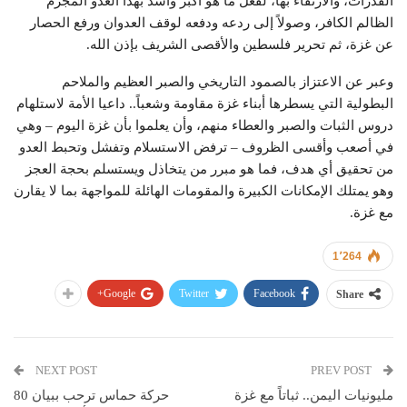
القدرات، والارتقاء بها، لفعل ما هو أكبر وأشد بهذا العدو المجرم
الظالم الكافر، وصولاً إلى ردعه ودفعه لوقف العدوان ورفع الحصار
عن غزة، ثم تحرير فلسطين والأقصى الشريف بإذن الله.
وعبر عن الاعتزاز بالصمود التاريخي والصبر العظيم والملاحم
البطولية التي يسطرها أبناء غزة مقاومة وشعباً.. داعيا الأمة لاستلهام
دروس الثبات والصبر والعطاء منهم، وأن يعلموا بأن غزة اليوم – وهي
في أصعب وأقسى الظروف – ترفض الاستسلام وتفشل وتحبط العدو
من تحقيق أي هدف، فما هو مبرر من يتخاذل ويستسلم بحجة العجز
وهو يمتلك الإمكانات الكبيرة والمقومات الهائلة للمواجهة بما لا يقارن
مع غزة.
1٬264
Google+
Twitter
Facebook
Share
NEXT POST
PREV POST
مليونيات اليمن.. ثباتاً مع غزة
حركة حماس ترحب ببيان 80