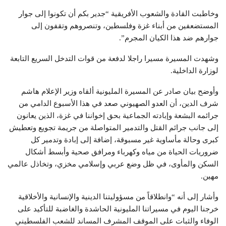
وخاطبت القادة والشعوب الأفريقية “جدير بكم أن تكونوا إلى جوار
المستضعفين من أبناء غزة وفلسطين، وتنصروهم وتقفون إلى
جوارهم ضد هذا الكيان المجرم”.
وشهدت المسيرة مسيرا راجلا لدفعة من قوات التدخل السريع التابعة
لوزارة الداخلية.
وأوضح بيان صادر عن المسيرة المليونية ألقاه وزير الإعلام هاشم
شرف الدين، أن العدو الصهيوني صعد في هذا الأسبوع الدامي من
جرائمه البشعة وإبادته الجماعية بحق إخواننا في غزة، الذين يعانون
إلى جانب جرائم القتل والتدمير المتواصلة من جريمة تجويع وتعطيش
كبرى وحالة مأساوية غير مسبوقة، إضافة إلى إبادة وتدمير كل
ضروريات الحياة من مياه وكهرباء ومرافق صحية وأبسط أشكال
السكن والمأوى، في ظل وضع عربي وإسلامي مخزي، وتخاذل عالمي
مهين.
وأشار إلى أنه “وانطلاقاً من مسؤوليتنا الدينية والإنسانية والأخلاقية
خرجنا اليوم في مسيراتنا المليونية الحاشدة والغاضبة للتأكيد على
الوفاء والثبات على الموقف المشرف المساند للشعب الفلسطيني