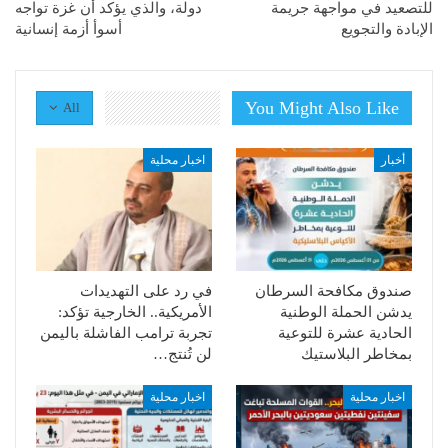
للتصعيد في مواجهة جريمة
دولة، والذي يؤكد أن غزة تواجه
الإبادة والتجويع
أسوأ أزمة إنسانية
You Might Also Like
All
أخبار
اخبار محلية
صندوق مكافحة السرطان
في رد على التهديدات
يدشن الحملة الوطنية
الأمريكية.. الخارجية تؤكد:
الحادية عشرة للتوعية
تجربة ترامب الفاشلة باليمن
بمخاطر البلاستيك
لن تُنتج…
اخبار محلية
اخبار محلية