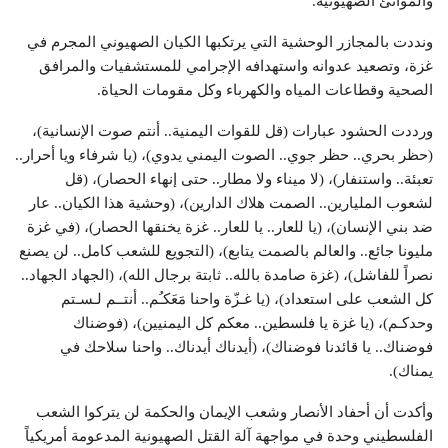
والموانئ الصهيونية.
ونددت بالمجازر الوحشية التي يرتكبها الكيان الصهيوني المجرم في
غزة، وتصعيد عدوانه واستهدافه الإجرامي للمستشفيات والمرافق
الصحية وقطاعات المياه والكهرباء وكل مقومات الحياة.
ورددت الحشود عبارات (قل للقوات اليمنية.. أنتم صوت الإنسانية)،
(حظر بحري.. حظر جوي.. الصوت اليمني يدوي)، (يا شرفاء ويا أحرار..
تعبئة.. واستنفار)، (لا ميناء ولا مطار.. حتى إنهاء الحصار)، (قل
لشعوب المليارين.. الصمت هلاك الدارين)، (وحشية هذا الكيان.. عار
ضد بني الإنسان)، (يا للعار.. يا للعار.. غزة يخنقها الحصار)، (في غزة
مليونا جائع.. والعالم بالصمت يتابع)، (التجويع للشعب كامل.. لن يصنع
نصراً للفاشل)، (غزة صامدة بالله.. ثابتة برجال الله)، (الجهاد الجهاد..
كل الشعب على استعداد)، (يا غـزّة واحنا مَعَكـُم.. أنتــم لـسـتم
وحدكـم)، (يا غزة يا فلسطين.. معكم كل اليمنيين)، (فوضناك
فوضناك.. يا قائدنا فوضناك)، (أيدناك أيدناك.. واحنا سلاحك في
يمناك).
وأكدت أن أحفاد الأنصار وشعب الإيمان والحكمة لن يتركوا الشعب
الفلسطيني وحدة في مواجهة آلة القتل الصهيونية المدعومة أمريكياً