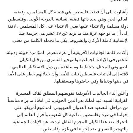
وأشارت إلى أن قضية فلسطين هي قضية كل المسلمين، وقضية
العالم الحر، وهي بحد ذاتها قضية إنسانية بالدرجة الأولى، وفلسطين
دولة مسلمة والاعتداء عليها يعني الاعتداء على كل المسلمين.. لافتة
إلى أن ما تواجهه غزة منذ ما يزيد عن 19 عشر هي جريمة ضد
الإنسانية كاملة الأركان والشروط، بكل ما تحمله الكلمة من معنى.
وأكدت كلمة الجاليات الأفريقية أن غزة تتعرض لمؤامرة خبيثة ودنيئة،
تتلخص في الإبادة الجماعية والتهجير القسري من قبل الكيان
الصهيوني المحتل، بتخطيط ومساعدة من دول الاستكبار العالمي..
لافتة إلى أن ثبات فلسطين ثبات للأمة، وأن خذلانهم خطر على الأمة
في دينها ودنياها وفي حاضرها ومستقبلها.
وأعلن أبناء الجاليات الأفريقية تفويضهم المطلق لقائد المسيرة
القرآنية السيد عبدالملك بدر الدين الحوثي، في اتخاذ ما يراه مناسباً
من مراحل التصعيد ضد العدوان الصهيوني المدعوم أمريكيا على
إخواننا في غزة وفلسطين.. داعية كل شعوب وأحرار العالم إلى
التحرك ضد هذا الكيان المجرم القاتل لردعه عن الإبادة الجماعية
والتهجير القسري ضد إخواننا في غزة وفلسطين.