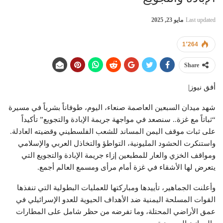
Last updated
مايو 23, 2025
1٬264
Share
أفق نيوز|
شهد ميدان السبعين العاصمة صنعاء، اليوم، طوفاناً بشرياً في مسيرة
“ثباتاً مع غزة.. سنصعد في مواجهة جريمة الإبادة والتجويع” تأكيداً
على ثبات موقف اليمن المساند للشعب الفلسطيني وقضيته العادلة.
واستنكرت الحشود المليونية، التواطؤ والتخاذل العربي والإسلامي
ومواقف الخزي والعار للمطبعين إزاء جريمة الإبادة والتجويع التي
يتعرض لها الأشقاء في غزة أمام مرأى ومسمع العالم أجمع.
وأعلنت الجماهير، تأييدها ومباركتها للعمليات البطولية التي تنفذها
القوات المسلحة اليمنية ضد الأهداف الحيوية للعدو الإسرائيلي في
عمق الأراضي المحتلة، وما تفرضه من حظر شامل على المطارات